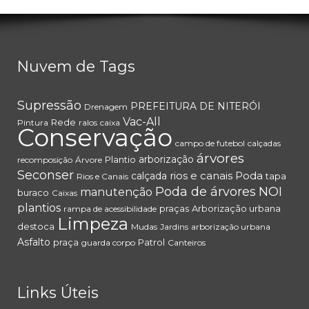
Nuvem de Tags
Supressão
PREFEITURA DE NITERÓI
Drenagem
Vac-All
Rede
Pintura
ralos
caixa
Conservação
campo de futebol
calçadas
árvores
arborização
Plantio
recomposição
Árvore
Seconser
rios e canais
Poda
calçada
tapa
Rios e Canais
Poda de árvores
NOI
manutenção
buraco
Caixas
plantios
praças
Arborização urbana
rampa de acessibilidade
Limpeza
destoca
Mudas
Jardins
arborização urbana
Asfalto
praça
Patrol
guarda corpo
Canteiros
Links Úteis