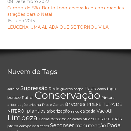
08 Dezembro 2022
Campo de São Bento todo decorado e com grandes
atrações para o Natal
15 Julho 2015
LEUCENA: UMA ALIADA QUE SE TORNOU VILÃ
Nuvem de Tags
Supressão
Poda
Rede
tapa
Jardins
guarda corpo
caixa
Conservação
buraco
Patrol
Pintura
árvores
PREFEITURA DE
arborização urbana
Rios e Canais
plantios
Vac-All
NITERÓI
arborização
calçada
ralos
Limpeza
rios e canais
destoca
Caixas
calçadas
Mudas
Seconser
Poda
manutenção
praça
campo de futebol