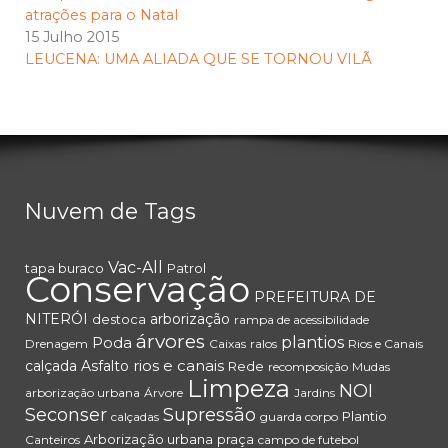
atrações para o Natal
15 Julho 2015
LEUCENA: UMA ALIADA QUE SE TORNOU VILÃ
Nuvem de Tags
Vac-All
tapa buraco
Patrol
Conservação
PREFEITURA DE
NITERÓI
arborização
destoca
rampa de acessibilidade
árvores
Poda
plantios
Drenagem
Caixas
ralos
Rios e Canais
rios e canais
calçada
Asfalto
Rede
recomposição
Mudas
Limpeza
NOI
arborização urbana
Árvore
Jardins
Seconser
Supressão
Plantio
calçadas
guarda corpo
Arborização urbana
praça
Canteiros
campo de futebol