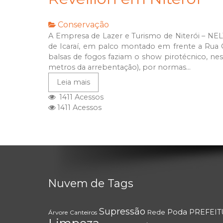
Conservação
A Empresa de Lazer e Turismo de Niterói – NEL
de Icaraí, em palco montado em frente a Rua O
balsas de fogos faziam o show pirotécnico, ness
metros da arrebentação), por normas...
Leia mais
1411 Acessos
1411 Acessos
Nuvem de Tags
Supressão
Poda
PREFEIT
Rede
Árvore
Canteiros