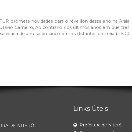
TUR promete novidades para o réveillon desse ano na Praia
távio Carneiro. Ao contrário dos últimos anos em que três
a virada de ano serão cinco e mais distantes da areia (a 500
Links Úteis
Prefeitura de Niterói
URA DE NITERÓI