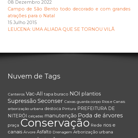
08 Dezembro 2022
Campo de São Bento todo decorado e com grandes
atrações para o Natal
15 Julho 2015
LEUCENA: UMA ALIADA QUE SE TORNOU VILÃ
Nuvem de Tags
NOI
Vac-All
plantios
tapa buraco
Canteiros
Supressão
Seconser
Caixas
guarda corpo
Rios e Canais
PREFEITURA DE
destoca
arborização urbana
Pintura
Poda de árvores
manutenção
NITERÓI
calçadas
Conservação
rios e
praça
Rede
canais
Asfalto
Arborização urbana
Árvore
Drenagem