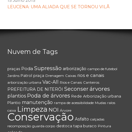
15 Julho 2015
LEUCENA: UMA ALIADA QUE SE TORNOU VILÃ
Nuvem de Tags
Supressão
Poda
arborização
praças
campo de futebol
rios e canais
Patrol
praça
Jardins
Drenagem
Caixas
Vac-All
arborização urbana
Rios e Canais
Canteiros
árvores
Seconser
PREFEITURA DE NITERÓI
Poda de árvores
plantios
Rede
Arborização urbana
manutenção
Plantio
rampa de acessibilidade
Mudas
ralos
Limpeza
NOI
caixa
Árvore
Conservação
Asfalto
calçadas
destoca
tapa buraco
recomposição
guarda corpo
Pintura