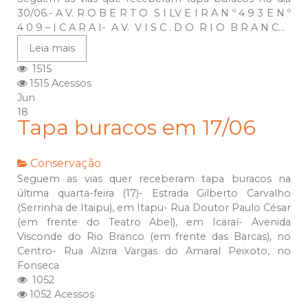
30/06.- A V. R O B E R T O S I LV E I R A N º 4 9 3 E N º
4 0 9 – I C A R A I- A V. V I S C . D O R I O B R A N C...
Leia mais
1515
1515 Acessos
Jun
18
Tapa buracos em 17/06
Conservação
Seguem as vias quer receberam tapa buracos na
última quarta-feira (17)- Estrada Gilberto Carvalho
(Serrinha de Itaipu), em Itapu- Rua Doutor Paulo César
(em frente do Teatro Abel), em Icaraí- Avenida
Visconde do Rio Branco (em frente das Barcas), no
Centro- Rua Alzira Vargas do Amaral Peixoto, no
Fonseca
1052
1052 Acessos