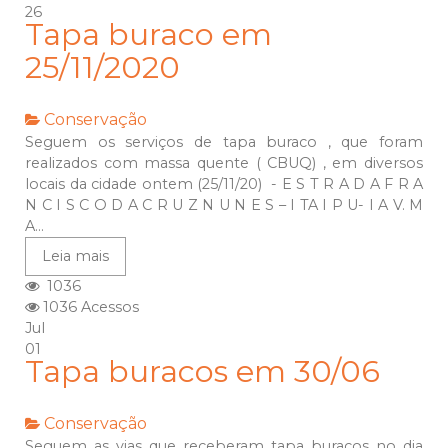
26
Tapa buraco em
25/11/2020
Conservação
Seguem os serviços de tapa buraco , que foram
realizados com massa quente ( CBUQ) , em diversos
locais da cidade ontem (25/11/20) - E S T R A D A F R A
N C I S C O D A C R U Z N U N E S – I TA I P U- I A V. M
A...
Leia mais
1036
1036 Acessos
Jul
01
Tapa buracos em 30/06
Conservação
Seguem as vias que receberam tapa buracos no dia