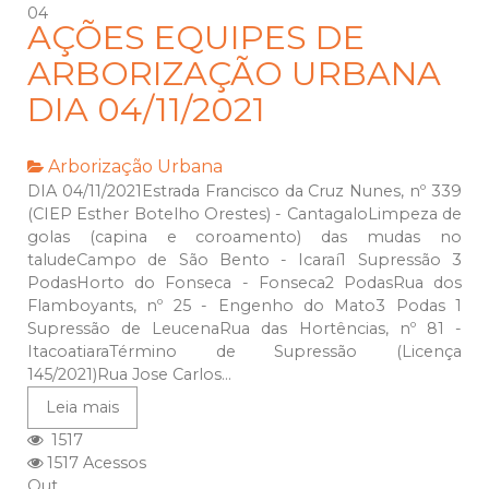
04
AÇÕES EQUIPES DE
ARBORIZAÇÃO URBANA
DIA 04/11/2021
Arborização Urbana
DIA 04/11/2021Estrada Francisco da Cruz Nunes, nº 339
(CIEP Esther Botelho Orestes) - CantagaloLimpeza de
golas (capina e coroamento) das mudas no
taludeCampo de São Bento - Icaraí1 Supressão 3
PodasHorto do Fonseca - Fonseca2 PodasRua dos
Flamboyants, nº 25 - Engenho do Mato3 Podas 1
Supressão de LeucenaRua das Hortências, nº 81 -
ItacoatiaraTérmino de Supressão (Licença
145/2021)Rua Jose Carlos...
Leia mais
1517
1517 Acessos
Out