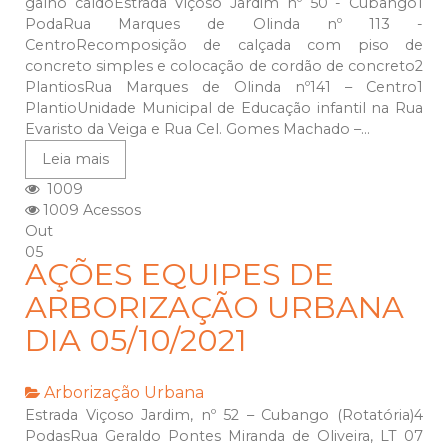
galho caídoEstrada Viçoso Jardim nº 50 - Cubango1
PodaRua Marques de Olinda nº 113 -
CentroRecomposição de calçada com piso de
concreto simples e colocação de cordão de concreto2
PlantiosRua Marques de Olinda nº141 – Centro1
PlantioUnidade Municipal de Educação infantil na Rua
Evaristo da Veiga e Rua Cel. Gomes Machado –...
Leia mais
1009
1009 Acessos
Out
05
AÇÕES EQUIPES DE
ARBORIZAÇÃO URBANA
DIA 05/10/2021
Arborização Urbana
Estrada Viçoso Jardim, nº 52 – Cubango (Rotatória)4
PodasRua Geraldo Pontes Miranda de Oliveira, LT 07