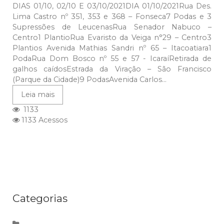
DIAS 01/10, 02/10 E 03/10/2021DIA 01/10/2021Rua Des.
Lima Castro nº 351, 353 e 368 – Fonseca7 Podas e 3
Supressões de LeucenasRua Senador Nabuco –
Centro1 PlantioRua Evaristo da Veiga n°29 – Centro3
Plantios Avenida Mathias Sandri nº 65 – Itacoatiara1
PodaRua Dom Bosco nº 55 e 57 - IcaraíRetirada de
galhos caídosEstrada da Viração – São Francisco
(Parque da Cidade)9 PodasAvenida Carlos...
Leia mais
1133
1133 Acessos
Categorias