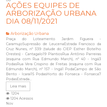
08
AÇÕES EQUIPES DE
ARBORIZAÇÃO URBANA
DIA 08/11/2021
Arborização Urbana
Praça do Loteamento Jardim Figueira -
CaramujoSupressão de LeucenaEstrada Francisco da
Cruz Nunes, nº 339 (talude do CIEP Esther Botelho
Orestes) - Cantagalo19 PlantiosRua Antônio Parreiras
(esquina com Rua Edmundo March), nº 40 - Ingá3
PodasRua Vera Crispino de Freitas (esquina com Rua
Edmundo March), nº 157 - Ingá1 PodaCampo de São
Bento - Icaraí15 PodasHorto do Fonseca - Fonseca7
PodasEstrada...
Leia mais
1204
1204 Acessos
Nov