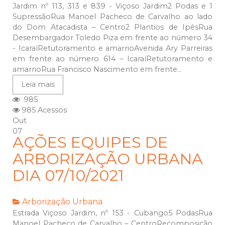
Jardim nº 113, 313 e 839 - Viçoso Jardim2 Podas e 1
SupressãoRua Manoel Pacheco de Carvalho ao lado
do Dom Atacadista – Centro2 Plantios de IpêsRua
Desembargador Toledo Piza em frente ao número 34
- IcaraíRetutoramento e amarrioAvenida Ary Parreiras
em frente ao número 614 – IcaraíRetutoramento e
amarrioRua Francisco Nascimento em frente...
Leia mais
985
985 Acessos
Out
07
AÇÕES EQUIPES DE
ARBORIZAÇÃO URBANA
DIA 07/10/2021
Arborização Urbana
Estrada Viçoso Jardim, nº 153 - Cubango5 PodasRua
Manoel Pacheco de Carvalho – CentroRecomposição