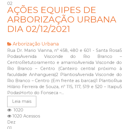
02
AÇÕES EQUIPES DE
ARBORIZAÇÃO URBANA
DIA 02/12/2021
Arborização Urbana
Rua Dr. Mario Vianna, nº 458, 480 e 601 - Santa Rosa5
PodasAvenida Visconde do Rio Branco –
CentroRetutoramento e amarrioAvenida Visconde do
Rio Branco – Centro (Canteiro central próximo à
faculdade Anhanguera)2 PlantiosAvenida Visconde do
Rio Branco – Centro (Em frente as barcas)1 PlantioRua
Hilário Ferreira de Souza, nº 115, 117, 519 e 520 – Itaipu5
PodasHorto do Fonseca –...
Leia mais
1020
1020 Acessos
Dez
01