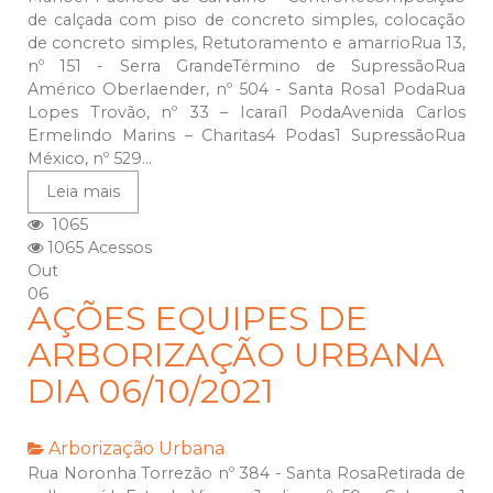
de calçada com piso de concreto simples, colocação
de concreto simples, Retutoramento e amarrioRua 13,
nº 151 - Serra GrandeTérmino de SupressãoRua
Américo Oberlaender, nº 504 - Santa Rosa1 PodaRua
Lopes Trovão, nº 33 – Icaraí1 PodaAvenida Carlos
Ermelindo Marins – Charitas4 Podas1 SupressãoRua
México, nº 529...
Leia mais
1065
1065 Acessos
Out
06
AÇÕES EQUIPES DE
ARBORIZAÇÃO URBANA
DIA 06/10/2021
Arborização Urbana
Rua Noronha Torrezão nº 384 - Santa RosaRetirada de