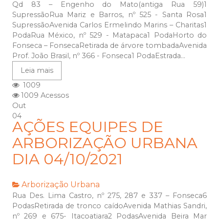
Qd 83 – Engenho do Mato(antiga Rua 59)1
SupressãoRua Mariz e Barros, nº 525 - Santa Rosa1
SupressãoAvenida Carlos Ermelindo Marins – Charitas1
PodaRua México, nº 529 - Matapaca1 PodaHorto do
Fonseca – FonsecaRetirada de árvore tombadaAvenida
Prof. João Brasil, nº 366 - Fonseca1 PodaEstrada...
Leia mais
1009
1009 Acessos
Out
04
AÇÕES EQUIPES DE
ARBORIZAÇÃO URBANA
DIA 04/10/2021
Arborização Urbana
Rua Des. Lima Castro, nº 275, 287 e 337 – Fonseca6
PodasRetirada de tronco caídoAvenida Mathias Sandri,
nº 269 e 675- Itacoatiara2 PodasAvenida Beira Mar