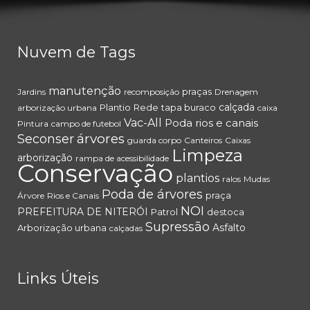
Nuvem de Tags
manutenção
praças
Jardins
recomposição
Drenagem
calçada
Plantio
Rede
tapa buraco
arborização urbana
caixa
Vac-All
Poda
rios e canais
Pintura
campo de futebol
árvores
Seconser
guarda corpo
Canteiros
Caixas
Limpeza
arborização
rampa de acessibilidade
Conservação
plantios
ralos
Mudas
Poda de árvores
praça
Árvore
Rios e Canais
NOI
PREFEITURA DE NITERÓI
Patrol
destoca
Supressão
Asfalto
Arborização urbana
calçadas
Links Úteis