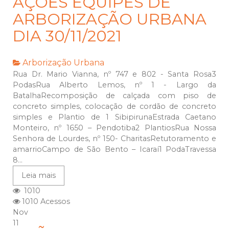
AÇÕES EQUIPES DE
ARBORIZAÇÃO URBANA
DIA 30/11/2021
Arborização Urbana
Rua Dr. Mario Vianna, nº 747 e 802 - Santa Rosa3
PodasRua Alberto Lemos, nº 1 - Largo da
BatalhaRecomposição de calçada com piso de
concreto simples, colocação de cordão de concreto
simples e Plantio de 1 SibipirunaEstrada Caetano
Monteiro, nº 1650 – Pendotiba2 PlantiosRua Nossa
Senhora de Lourdes, nº 150- CharitasRetutoramento e
amarrioCampo de São Bento – Icaraí1 PodaTravessa
8...
Leia mais
1010
1010 Acessos
Nov
11