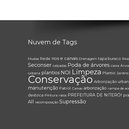
Nuvem de Tags
rios e canais
Rede
tapa buraco
Mudas
Drenagem
Rios
Seconser
Poda de árvores
calçadas
caixa
Árvo
Limpeza
NOI
plantios
Plantio
urbana
Jardins
Conservação
Arborização urban
manutenção
arborização
Patrol
Caixas
rampa de ace
PREFEITURA DE NITERÓI
destoca
pr
Pintura
ralos
Supressão
All
recomposição