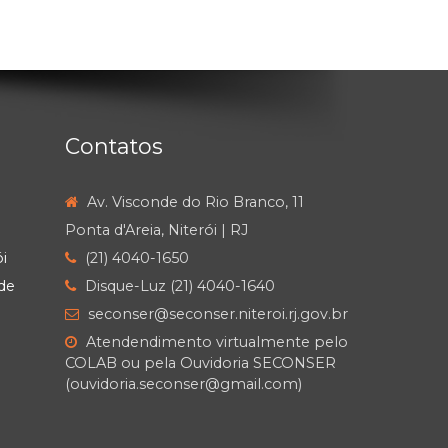
Contatos
Av. Visconde do Rio Branco, 11
Ponta d'Areia, Niterói | RJ
i
(21) 4040-1650
de
Disque-Luz (21) 4040-1640
seconser@seconser.niteroi.rj.gov.br
Atendendimento virtualmente pelo
COLAB ou pela Ouvidoria SECONSER
(ouvidoria.seconser@gmail.com)