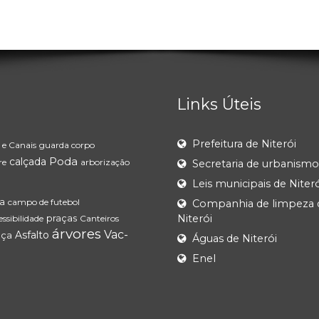
Links Úteis
Prefeitura de Niterói
 e Canais
guarda corpo
Poda
calçada
re
arborização
Secretaria de urbanismo
Leis municipais de Niteró
a
campo de futebol
Companhia de limpeza 
praças
Niterói
ssibilidade
Canteiros
árvores
Vac-
Asfalto
aça
Águas de Niterói
Enel