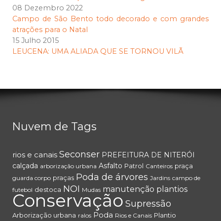
08 Dezembro 2022
Campo de São Bento todo decorado e com grandes
atrações para o Natal
15 Julho 2015
LEUCENA: UMA ALIADA QUE SE TORNOU VILÃ
Nuvem de Tags
Seconser
rios e canais
PREFEITURA DE NITERÓI
calçada
Asfalto
Patrol
praça
arborização urbana
Canteiros
Poda de árvores
praças
guarda corpo
Jardins
campo de
NOI
manutenção
plantios
destoca
futebol
Mudas
Conservação
Supressão
Poda
Arborização urbana
Plantio
ralos
Rios e Canais