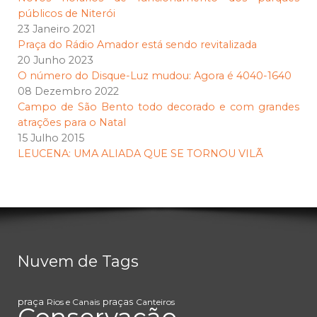
públicos de Niterói
23 Janeiro 2021
Praça do Rádio Amador está sendo revitalizada
20 Junho 2023
O número do Disque-Luz mudou: Agora é 4040-1640
08 Dezembro 2022
Campo de São Bento todo decorado e com grandes
atrações para o Natal
15 Julho 2015
LEUCENA: UMA ALIADA QUE SE TORNOU VILÃ
Nuvem de Tags
praça
praças
Rios e Canais
Canteiros