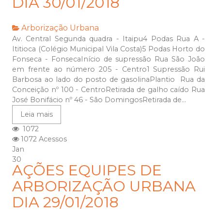
DIA 30/01/2018
Arborização Urbana
Av. Central Segunda quadra - Itaipu4 Podas Rua A -
Ititioca (Colégio Municipal Vila Costa)5 Podas Horto do
Fonseca - FonsecaInício de supressão Rua São João
em frente ao número 205 - Centro1 Supressão Rui
Barbosa ao lado do posto de gasolinaPlantio Rua da
Conceição nº 100 - CentroRetirada de galho caído Rua
José Bonifácio nº 46 - São DomingosRetirada de...
Leia mais
1072
1072 Acessos
Jan
30
AÇÕES EQUIPES DE
ARBORIZAÇÃO URBANA
DIA 29/01/2018