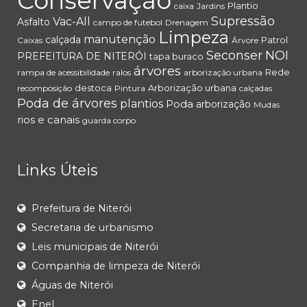
Conservação
Plantio
caixa
Jardins
Supressão
Vac-All
Asfalto
campo de futebol
Drenagem
Limpeza
manutenção
calçada
Patrol
Caixas
Árvore
Seconser
NOI
PREFEITURA DE NITERÓI
tapa buraco
árvores
Rede
rampa de acessibilidade
ralos
arborização urbana
destoca
Arborização urbana
recomposição
Pintura
calçadas
Poda de árvores
plantios
Poda
arborização
Mudas
rios e canais
guarda corpo
Links Úteis
Prefeitura de Niterói
Secretaria de urbanismo
Leis municipais de Niterói
Companhia de limpeza de Niterói
Águas de Niterói
Enel