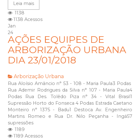
Leia mais
1138
1138 Acessos
Jan
24
AÇÕES EQUIPES DE
ARBORIZAÇÃO URBANA
DIA 23/01/2018
Arborização Urbana
Rua Aloísio Amâncio n° 53 - 108 - Maria Paula3 Podas
Rua Ademir Rodrigues da Silva n° 107 - Maria Paula4
Podas Rua Des. Tolêdo Piza n° 34 - Vital Brasil1
Supressão Horto do Fonseca 4 Podas Estrada Caetano
Monteiro n° 1375 - Badu1 Destoca Av. Engenheiro
Martins Romeo e Rua Dr. Nilo Peçanha - Ingá57
supressões
1189
1189 Acessos