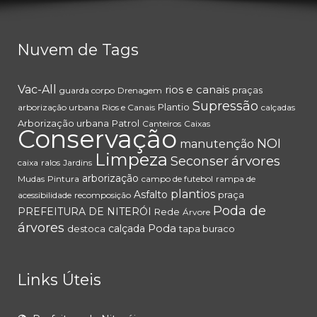
Nuvem de Tags
Vac-All
rios e canais
praças
guarda corpo
Drenagem
Supressão
Plantio
arborização urbana
Rios e Canais
calçadas
Arborização urbana
Patrol
Canteiros
Caixas
Conservação
NOI
manutenção
Limpeza
árvores
Seconser
caixa
ralos
Jardins
arborização
Mudas
Pintura
campo de futebol
rampa de
plantios
Asfalto
praça
acessibilidade
recomposição
Poda de
PREFEITURA DE NITERÓI
Rede
Árvore
árvores
Poda
calçada
destoca
tapa buraco
Links Úteis