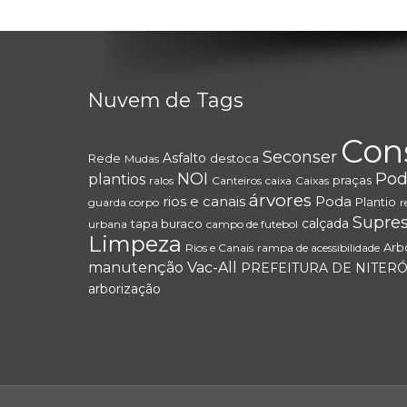
Nuvem de Tags
Con
Seconser
Asfalto
Rede
destoca
Mudas
NOI
Pod
plantios
praças
ralos
Canteiros
caixa
Caixas
árvores
rios e canais
Poda
Plantio
guarda corpo
r
Supre
calçada
tapa buraco
urbana
campo de futebol
Limpeza
Arb
Rios e Canais
rampa de acessibilidade
manutenção
Vac-All
PREFEITURA DE NITERÓ
arborização