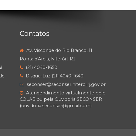
Contatos
Av. Visconde do Rio Branco, 11
Ponta d'Areia, Niterói | RJ
i
(21) 4040-1650
de
Disque-Luz (21) 4040-1640
seconser@seconser.niteroi.rj.gov.br
Atendendimento virtualmente pelo
COLAB ou pela Ouvidoria SECONSER
(ouvidoria.seconser@gmail.com)