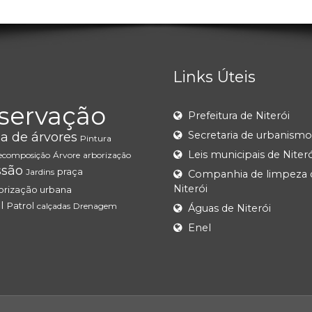
Links Úteis
servação
Prefeitura de Niterói
Secretaria de urbanismo
a de árvores
Pintura
Leis municipais de Niteró
ecomposição
Árvore
arborização
ssão
praça
Jardins
Companhia de limpeza 
Niterói
orização urbana
I
Patrol
calçadas
Drenagem
Águas de Niterói
Enel