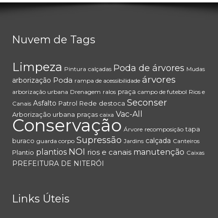
Nuvem de Tags
Limpeza
Poda de árvores
Pintura
calçadas
Mudas
árvores
Poda
arborização
rampa de acessibilidade
praça
arborização urbana
Drenagem
ralos
campo de futebol
Rios e
Seconser
Asfalto
Patrol
Rede
destoca
Canais
Vac-All
Arborização urbana
praças
caixa
Conservação
tapa
Árvore
recomposição
Supressão
calçada
buraco
guarda corpo
Jardins
Canteiros
NOI
plantios
rios e canais
manutenção
Plantio
Caixas
PREFEITURA DE NITERÓI
Links Úteis