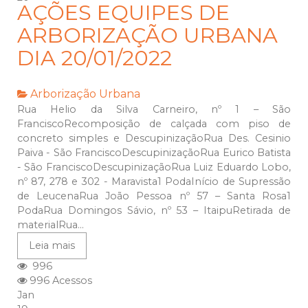
AÇÕES EQUIPES DE
ARBORIZAÇÃO URBANA
DIA 20/01/2022
Arborização Urbana
Rua Helio da Silva Carneiro, nº 1 – São
FranciscoRecomposição de calçada com piso de
concreto simples e DescupinizaçãoRua Des. Cesinio
Paiva - São FranciscoDescupinizaçãoRua Eurico Batista
- São FranciscoDescupinizaçãoRua Luiz Eduardo Lobo,
nº 87, 278 e 302 - Maravista1 PodaInício de Supressão
de LeucenaRua João Pessoa nº 57 – Santa Rosa1
PodaRua Domingos Sávio, nº 53 – ItaipuRetirada de
materialRua...
Leia mais
996
996 Acessos
Jan