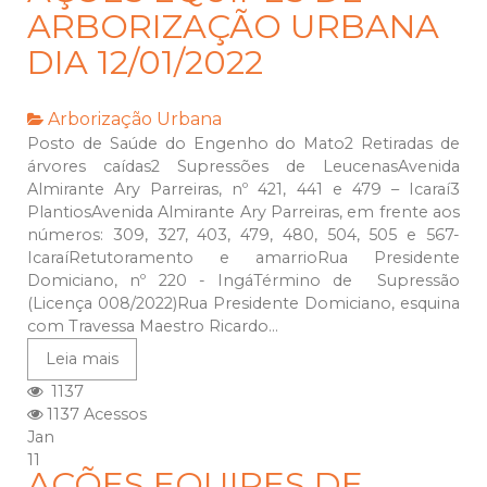
ARBORIZAÇÃO URBANA
DIA 12/01/2022
Arborização Urbana
Posto de Saúde do Engenho do Mato2 Retiradas de
árvores caídas2 Supressões de LeucenasAvenida
Almirante Ary Parreiras, nº 421, 441 e 479 – Icaraí3
PlantiosAvenida Almirante Ary Parreiras, em frente aos
números: 309, 327, 403, 479, 480, 504, 505 e 567-
IcaraíRetutoramento e amarrioRua Presidente
Domiciano, nº 220 - IngáTérmino de Supressão
(Licença 008/2022)Rua Presidente Domiciano, esquina
com Travessa Maestro Ricardo...
Leia mais
1137
1137 Acessos
Jan
11
AÇÕES EQUIPES DE