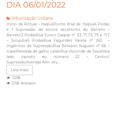
DIA 06/01/2022
Arborização Urbana
Início da Rótula – Itaipú(Ponto final de Itaipu)4 Podas
e 1 Supressão de árvore secaHorto do Barreto –
Barreto3 PodasRua Eurico Gaspar nº 33, 71,73, 75 e 117
– Jurujuba5 PodasRua Fagundes Varela nº 262 –
IngáInício de SupressãoRua Belisário Augusto nº 66 –
IcaraíRetirada de galho caídoRua Visconde de Sepetiba
lado oposto ao número 22 – Centro1
SupressãoAvenida Alm. Ary...
Leia mais
1258
1258 Acessos