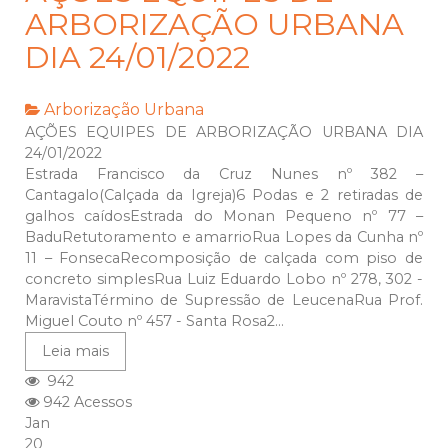
ARBORIZAÇÃO URBANA
DIA 24/01/2022
Arborização Urbana
AÇÕES EQUIPES DE ARBORIZAÇÃO URBANA DIA
24/01/2022
Estrada Francisco da Cruz Nunes nº 382 –
Cantagalo(Calçada da Igreja)6 Podas e 2 retiradas de
galhos caídosEstrada do Monan Pequeno nº 77 –
BaduRetutoramento e amarrioRua Lopes da Cunha nº
11 – FonsecaRecomposição de calçada com piso de
concreto simplesRua Luiz Eduardo Lobo nº 278, 302 -
MaravistaTérmino de Supressão de LeucenaRua Prof.
Miguel Couto nº 457 - Santa Rosa2...
Leia mais
942
942 Acessos
Jan
20