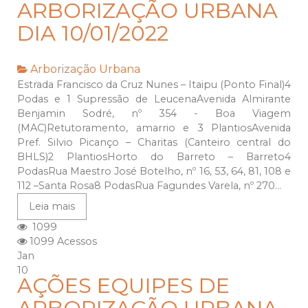
ARBORIZAÇÃO URBANA
DIA 10/01/2022
Arborização Urbana
Estrada Francisco da Cruz Nunes – Itaipu (Ponto Final)4
Podas e 1 Supressão de LeucenaAvenida Almirante
Benjamin Sodré, nº 354 - Boa Viagem
(MAC)Retutoramento, amarrio e 3 PlantiosAvenida
Pref. Silvio Picanço – Charitas (Canteiro central do
BHLS)2 PlantiosHorto do Barreto – Barreto4
PodasRua Maestro José Botelho, nº 16, 53, 64, 81, 108 e
112 –Santa Rosa8 PodasRua Fagundes Varela, nº 270...
Leia mais
1099
1099 Acessos
Jan
10
AÇÕES EQUIPES DE