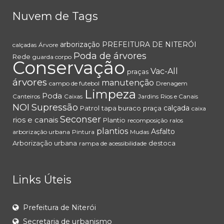
Nuvem de Tags
arborização
PREFEITURA DE NITERÓI
calçadas
Árvore
Poda de árvores
Rede
guarda corpo
Conservação
Vac-All
praças
árvores
manutenção
campo de futebol
Drenagem
Limpeza
Poda
Canteiros
Caixas
Jardins
Rios e Canais
NOI
Supressão
calçada
Patrol
tapa buraco
praça
caixa
Seconser
rios e canais
Plantio
recomposição
ralos
plantios
Asfalto
arborização urbana
Pintura
Mudas
Arborização urbana
destoca
rampa de acessibilidade
Links Úteis
Prefeitura de Niterói
Secretaria de urbanismo