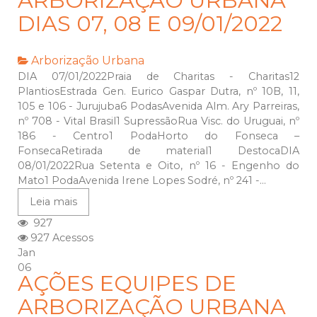
ARBORIZAÇÃO URBANA
DIAS 07, 08 E 09/01/2022
Arborização Urbana
DIA 07/01/2022Praia de Charitas - Charitas12
PlantiosEstrada Gen. Eurico Gaspar Dutra, nº 10B, 11,
105 e 106 - Jurujuba6 PodasAvenida Alm. Ary Parreiras,
nº 708 - Vital Brasil1 SupressãoRua Visc. do Uruguai, nº
186 - Centro1 PodaHorto do Fonseca –
FonsecaRetirada de material1 DestocaDIA
08/01/2022Rua Setenta e Oito, nº 16 - Engenho do
Mato1 PodaAvenida Irene Lopes Sodré, nº 241 -...
Leia mais
927
927 Acessos
Jan
06
AÇÕES EQUIPES DE
ARBORIZAÇÃO URBANA