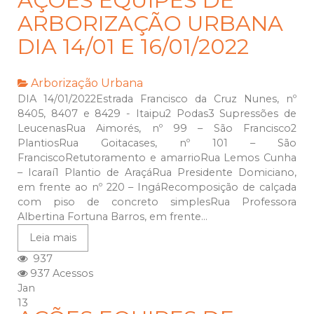
AÇÕES EQUIPES DE
ARBORIZAÇÃO URBANA
DIA 14/01 E 16/01/2022
Arborização Urbana
DIA 14/01/2022Estrada Francisco da Cruz Nunes, nº
8405, 8407 e 8429 - Itaipu2 Podas3 Supressões de
LeucenasRua Aimorés, nº 99 – São Francisco2
PlantiosRua Goitacases, nº 101 – São
FranciscoRetutoramento e amarrioRua Lemos Cunha
– Icaraí1 Plantio de AraçáRua Presidente Domiciano,
em frente ao nº 220 – IngáRecomposição de calçada
com piso de concreto simplesRua Professora
Albertina Fortuna Barros, em frente...
Leia mais
937
937 Acessos
Jan
13