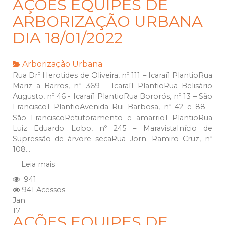
AÇÕES EQUIPES DE
ARBORIZAÇÃO URBANA
DIA 18/01/2022
Arborização Urbana
Rua Drº Herotides de Oliveira, nº 111 – Icaraí1 PlantioRua
Mariz a Barros, nº 369 – Icaraí1 PlantioRua Belisário
Augusto, nº 46 - Icaraí1 PlantioRua Bororós, nº 13 – São
Francisco1 PlantioAvenida Rui Barbosa, nº 42 e 88 -
São FranciscoRetutoramento e amarrio1 PlantioRua
Luiz Eduardo Lobo, nº 245 – MaravistaInício de
Supressão de árvore secaRua Jorn. Ramiro Cruz, nº
108...
Leia mais
941
941 Acessos
Jan
17
AÇÕES EQUIPES DE