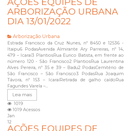
AÇÕES EQUIPES DE
ARBORIZAÇÃO URBANA
DIA 13/01/2022
Arborização Urbana
Estrada Francisco da Cruz Nunes, nº 8450 e 12536 -
Itaipu6 PodasAvenida Almirante Ary Parreiras, nº 14,
479 – Icaraí3 PlantiosRua Eurico Batista, em frente ao
número 120 - São Francisco2 PlantiosRua Laurentina
Alves Pereira, nº 35 e 39 – Badu2 PodasCemitério de
São Francisco – São Francisco3 PodasRua Joaquim
Távora, nº 153 – IcaraíRetirada de galho caídoRua
Fagundes Varela –...
Leia mais
1019
1019 Acessos
Jan
12
AÇÕES EQUIPES DE