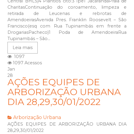
Central BHLS)4 Plantios cito:3 Ipê1 JacarandáPraia de
CharitasContinuação do coroamento, limpeza e
retirada de Leucenas e rebrotas de
AmendoeirasAvenida Pres. Franklin Roosevelt – São
Francisco(esq com Rua Tupinambás em frente a
DrogariasPacheco)1 Poda de AmendoeiraRua
Tupinambás – São...
Leia mais
1097
1097 Acessos
Jan
28
AÇÕES EQUIPES DE
ARBORIZAÇÃO URBANA
DIA 28,29,30/01/2022
Arborização Urbana
AÇÕES EQUIPES DE ARBORIZAÇÃO URBANA DIA
28,29,30/01/2022