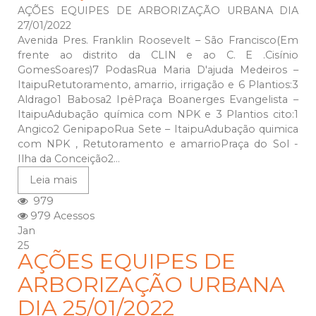
AÇÕES EQUIPES DE ARBORIZAÇÃO URBANA DIA
27/01/2022
Avenida Pres. Franklin Roosevelt – São Francisco(Em
frente ao distrito da CLIN e ao C. E .Cisínio
GomesSoares)7 PodasRua Maria D'ajuda Medeiros –
ItaipuRetutoramento, amarrio, irrigação e 6 Plantios:3
Aldrago1 Babosa2 IpêPraça Boanerges Evangelista –
ItaipuAdubação química com NPK e 3 Plantios cito:1
Angico2 GenipapoRua Sete – ItaipuAdubação quimica
com NPK , Retutoramento e amarrioPraça do Sol -
Ilha da Conceição2...
Leia mais
979
979 Acessos
Jan
25
AÇÕES EQUIPES DE
ARBORIZAÇÃO URBANA
DIA 25/01/2022