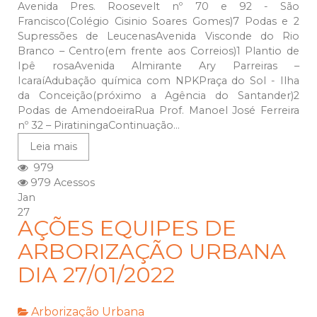
Avenida Pres. Roosevelt nº 70 e 92 - São
Francisco(Colégio Cisinio Soares Gomes)7 Podas e 2
Supressões de LeucenasAvenida Visconde do Rio
Branco – Centro(em frente aos Correios)1 Plantio de
Ipê rosaAvenida Almirante Ary Parreiras –
IcaraíAdubação química com NPKPraça do Sol - Ilha
da Conceição(próximo a Agência do Santander)2
Podas de AmendoeiraRua Prof. Manoel José Ferreira
nº 32 – PiratiningaContinuação...
Leia mais
979
979 Acessos
Jan
27
AÇÕES EQUIPES DE
ARBORIZAÇÃO URBANA
DIA 27/01/2022
Arborização Urbana