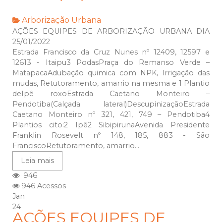
Arborização Urbana
AÇÕES EQUIPES DE ARBORIZAÇÃO URBANA DIA
25/01/2022
Estrada Francisco da Cruz Nunes nº 12409, 12597 e
12613 - Itaipu3 PodasPraça do Remanso Verde –
MatapacaAdubação quimica com NPK, Irrigação das
mudas, Retutoramento, amarrio na mesma e 1 Plantio
deIpê roxoEstrada Caetano Monteiro –
Pendotiba(Calçada lateral)DescupinizaçãoEstrada
Caetano Monteiro nº 321, 421, 749 – Pendotiba4
Plantios cito:2 Ipê2 SibipirunaAvenida Presidente
Franklin Rosevelt nº 148, 185, 883 - São
FranciscoRetutoramento, amarrio...
Leia mais
946
946 Acessos
Jan
24
AÇÕES EQUIPES DE