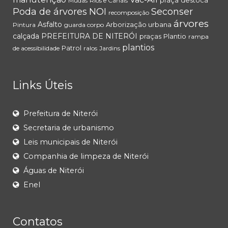
praça
destoca
Mudas
Rios e Canais
Poda de árvores
NOI
Seconser
recomposição
árvores
Asfalto
Arborização urbana
Pintura
guarda corpo
calçada
PREFEITURA DE NITERÓI
praças
Plantio
rampa
plantios
Patrol
de acessibilidade
ralos
Jardins
Links Úteis
Prefeitura de Niterói
Secretaria de urbanismo
Leis municipais de Niterói
Companhia de limpeza de Niterói
Águas de Niterói
Enel
Contatos