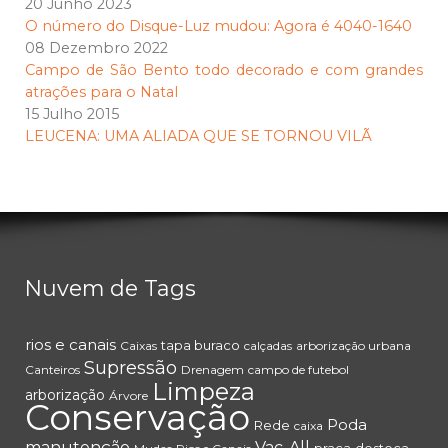
20 Junho 2023
O número do Disque-Luz mudou: Agora é 4040-1640
08 Dezembro 2022
Campo de São Bento todo decorado e com grandes
atrações para o Natal
15 Julho 2015
LEUCENA: UMA ALIADA QUE SE TORNOU VILÃ
Nuvem de Tags
rios e canais
tapa buraco
Caixas
calçadas
arborização urbana
Supressão
Canteiros
Drenagem
campo de futebol
Limpeza
arborização
Árvore
Conservação
Poda
Rede
caixa
manutenção
Vac-All