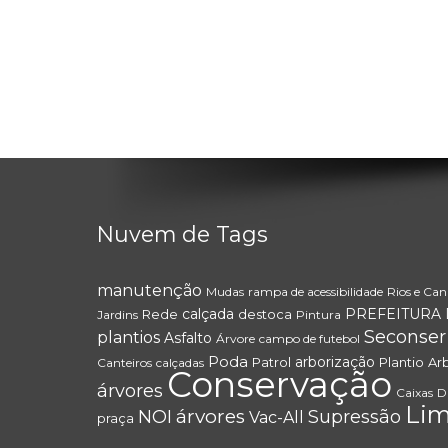
Nuvem de Tags
manutenção
Mudas
rampa de acessibilidade
Rios e Can
calçada
PREFEITURA 
Rede
destoca
Jardins
Pintura
Seconser
plantios
Asfalto
Árvore
campo de futebol
Poda
arborização
Patrol
Plantio
Ar
Canteiros
calçadas
Conservação
árvores
Caixas
D
Li
árvores
NOI
Supressão
Vac-All
praça