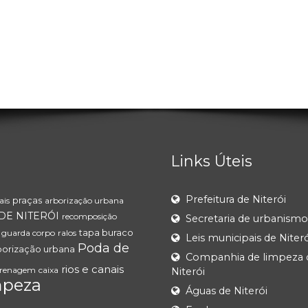
Links Úteis
Prefeitura de Niterói
praças
ais
arborização urbana
DE NITERÓI
recomposição
Secretaria de urbanismo
tapa buraco
guarda corpo
ralos
Leis municipais de Niteró
Poda de
borização urbana
Companhia de limpeza 
rios e canais
renagem
caixa
Niterói
mpeza
Águas de Niterói