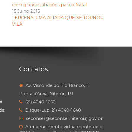
com grandes atrações para o Natal
15 Julho 2015
LEUCENA: UMA ALIADA QUE SE TORNOU
VILÃ
Contatos
Av. Visconde do Rio Branco, 11
Ponta d'Areia, Niterói | RJ
i
(21) 4040-1650
de
Disque-Luz (21) 4040-1640
seconser@seconser.niteroi.rj.gov.br
Atendendimento virtualmente pelo