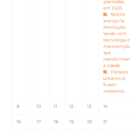
plantadas
em 2026
Niterói
avança na
Revolução
Verde com
tecnologia e
manutençã
que
transforma
a cidade
Parques
urbanos já
foram
reabertos
9
10
11
12
13
14
16
17
18
19
20
21