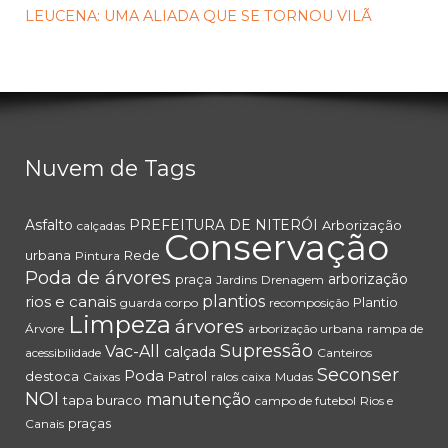
LEUCENA: UMA ALIADA QUE SE TORNOU VILÃ
Nuvem de Tags
Asfalto
PREFEITURA DE NITERÓI
Arborização
calçadas
Conservação
urbana
Rede
Pintura
Poda de árvores
arborização
praça
Jardins
Drenagem
rios e canais
plantios
Plantio
guarda corpo
recomposição
Limpeza
árvores
Árvore
arborização urbana
rampa de
Supressão
Vac-All
calçada
acessibilidade
Canteiros
Seconser
Poda
destoca
Patrol
Caixas
ralos
caixa
Mudas
NOI
manutenção
tapa buraco
campo de futebol
Rios e
praças
Canais