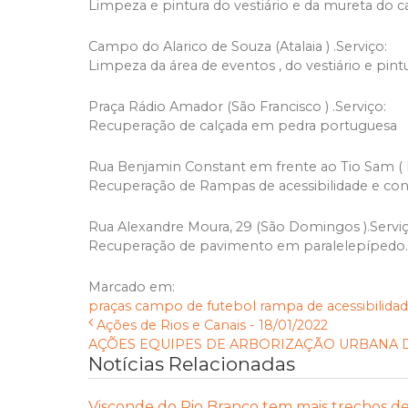
Limpeza e pintura do vestiário e da mureta do 
Campo do Alarico de Souza (Atalaia ) .Serviço:
Limpeza da área de eventos , do vestiário e pintu
Praça Rádio Amador (São Francisco ) .Serviço:
Recuperação de calçada em pedra portuguesa
Rua Benjamin Constant em frente ao Tio Sam ( B
Recuperação de Rampas de acessibilidade e con
Rua Alexandre Moura, 29 (São Domingos ).Serviç
Recuperação de pavimento em paralelepípedo.
Marcado em:
praças
campo de futebol
rampa de acessibilida
Ações de Rios e Canais - 18/01/2022
AÇÕES EQUIPES DE ARBORIZAÇÃO URBANA DI
Notícias Relacionadas
Visconde do Rio Branco tem mais trechos d