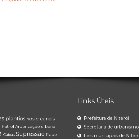
Links Úteis
es
Prefeitura de Niterói
plantios
rios e canais
o
Patrol
Arborização urbana
Secretaria de urbanismo
a
Supressão
Rede
Caixas
Leis municipais de Niteró