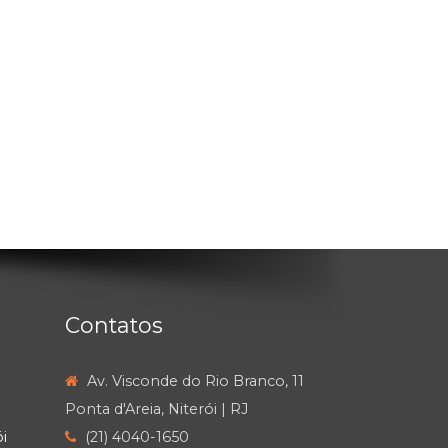
Contatos
Av. Visconde do Rio Branco, 11
Ponta d'Areia, Niterói | RJ
i
(21) 4040-1650