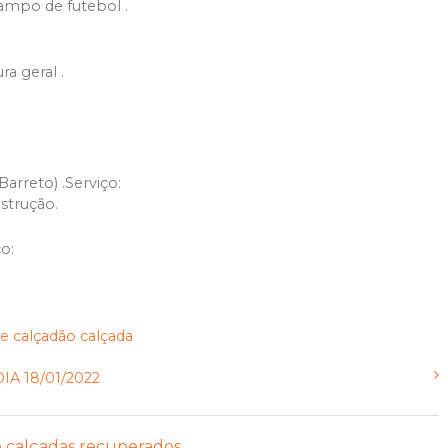
campo de futebol .
ra geral .
arreto) .Serviço:
strução.
o:
de
calçadão
calçada
A 18/01/2022
e calçadas recuperados