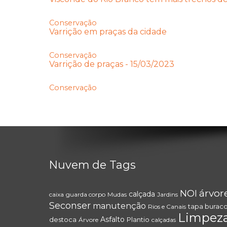
Conservação
Varrição em praças da cidade
Conservação
Varrição de praças - 15/03/2023
Conservação
Nuvem de Tags
árvor
NOI
calçada
caixa
guarda corpo
Mudas
Jardins
Seconser
manutenção
tapa burac
Rios e Canais
Limpez
Asfalto
destoca
Plantio
Árvore
calçadas