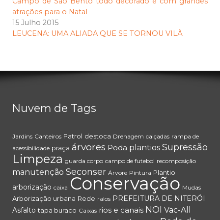
Campo de São Bento todo decorado e com grandes
atrações para o Natal
15 Julho 2015
LEUCENA: UMA ALIADA QUE SE TORNOU VILÃ
Nuvem de Tags
Patrol
destoca
Jardins
Canteiros
Drenagem
calçadas
rampa de
árvores
Supressão
Poda
plantios
praça
acessibilidade
Limpeza
guarda corpo
campo de futebol
recomposição
Seconser
manutenção
Plantio
Árvore
Pintura
Conservação
arborização
caixa
Mudas
PREFEITURA DE NITERÓI
Arborização urbana
Rede
ralos
NOI
rios e canais
Vac-All
Asfalto
tapa buraco
Caixas