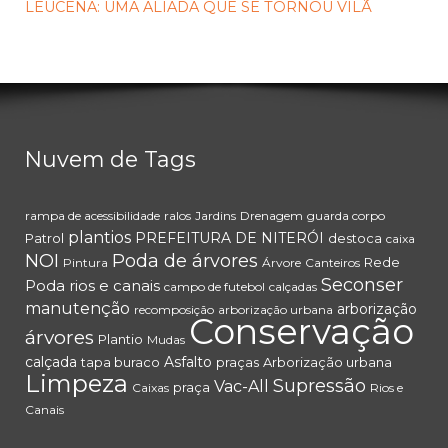
LEUCENA: UMA ALIADA QUE SE TORNOU VILÃ
Nuvem de Tags
rampa de acessibilidade
ralos
Jardins
Drenagem
guarda corpo
plantios
PREFEITURA DE NITERÓI
Patrol
destoca
caixa
NOI
Poda de árvores
Rede
Pintura
Árvore
Canteiros
Seconser
Poda
rios e canais
campo de futebol
calçadas
manutenção
arborização
recomposição
arborização urbana
Conservação
árvores
Plantio
Mudas
calçada
Asfalto
tapa buraco
praças
Arborização urbana
Limpeza
Supressão
Vac-All
praça
Caixas
Rios e
Canais