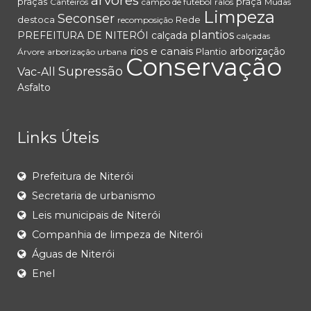
árvores
praças
praça
Canteiros
campo de futebol
ralos
Mudas
Limpeza
Seconser
destoca
Rede
recomposição
plantios
PREFEITURA DE NITERÓI
calçada
calçadas
rios e canais
arborização
Plantio
Árvore
arborização urbana
Conservação
Supressão
Vac-All
Asfalto
Links Úteis
Prefeitura de Niterói
Secretaria de urbanismo
Leis municipais de Niterói
Companhia de limpeza de Niterói
Águas de Niterói
Enel