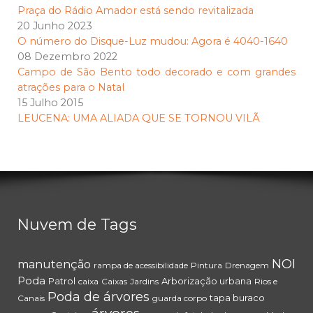
Praça do Rádio Amador está sendo revitalizada
20 Junho 2023
O número do Disque-Luz mudou: Agora é 4040-1640
08 Dezembro 2022
Campo de São Bento todo decorado e com grandes
atrações para o Natal
15 Julho 2015
LEUCENA: UMA ALIADA QUE SE TORNOU VILÃ
Nuvem de Tags
NOI
manutenção
rampa de acessibilidade
Pintura
Drenagem
Poda
Patrol
Arborização urbana
caixa
Caixas
Jardins
Rios e
Poda de árvores
tapa buraco
Canais
guarda corpo