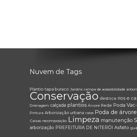
Nuvem de Tags
Plantio
tapa buraco
Jardins
rampa de acessibilidade
arbor
Conservação
rios e ca
destoca
plantios
Poda
Vac-
calçada
Rede
Drenagem
Árvore
Poda de árvore
Arborização urbana
Pintura
ralos
Limpeza
manutenção
Caixas
recomposição
arborização
PREFEITURA DE NITERÓI
Asfalto
gua