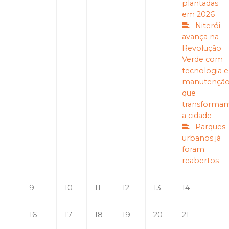
plantadas
em 2026
Niterói
avança na
Revolução
Verde com
tecnologia e
manutençã
que
transforma
a cidade
Parques
urbanos já
foram
reabertos
9
10
11
12
13
14
16
17
18
19
20
21