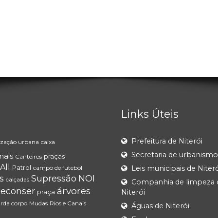
Links Úteis
Prefeitura de Niterói
ização urbana
caixa
Secretaria de urbanismo
nais
praças
Canteiros
All
Patrol
campo de futebol
Leis municipais de Niteró
s
Supressão
NOI
calçadas
Companhia de limpeza 
árvores
Seconser
praça
Niterói
rda corpo
Mudas
Rios e Canais
Águas de Niterói