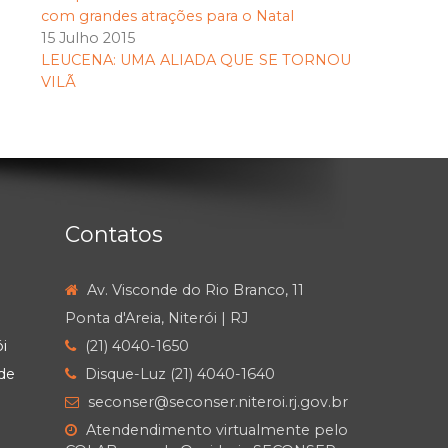
com grandes atrações para o Natal
15 Julho 2015
LEUCENA: UMA ALIADA QUE SE TORNOU
VILÃ
Contatos
Av. Visconde do Rio Branco, 11
Ponta d'Areia, Niterói | RJ
i
(21) 4040-1650
de
Disque-Luz (21) 4040-1640
seconser@seconser.niteroi.rj.gov.br
Atendendimento virtualmente pelo