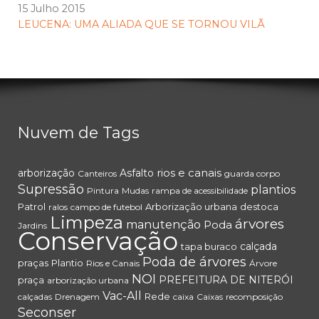
15 Julho 2015
LEUCENA: UMA ALIADA QUE SE TORNOU VILÃ
Nuvem de Tags
rios e canais
arborização
Asfalto
Canteiros
guarda corpo
Supressão
plantios
Pintura
Mudas
rampa de acessibilidade
Patrol
Arborização urbana
destoca
ralos
campo de futebol
Limpeza
árvores
manutenção
Poda
Jardins
Conservação
calçada
tapa buraco
Poda de árvores
praças
Plantio
Rios e Canais
Árvore
NOI
PREFEITURA DE NITERÓI
praça
arborização urbana
Vac-All
Rede
calçadas
Drenagem
caixa
Caixas
recomposição
Seconser