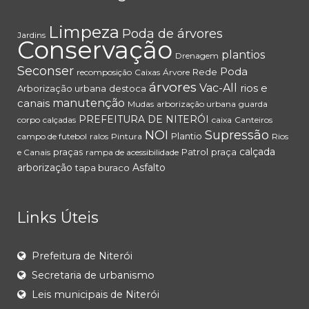
Limpeza
Poda de árvores
Jardins
Conservação
plantios
Drenagem
Seconser
Poda
Rede
recomposição
Caixas
Árvore
árvores
Vac-All
rios e
Arborização urbana
destoca
canais
manutenção
Mudas
arborização urbana
guarda
PREFEITURA DE NITERÓI
corpo
calçadas
caixa
Canteiros
NOI
Supressão
Plantio
campo de futebol
ralos
Pintura
Rios
calçada
praças
Patrol
praça
e Canais
rampa de acessibilidade
arborização
Asfalto
tapa buraco
Links Úteis
Prefeitura de Niterói
Secretaria de urbanismo
Leis municipais de Niterói