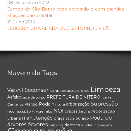
08 Dezembro 2022
Campo de São Bento todo decorado e com grandes
atrações para o Natal
15 Julho 2015
LEUCENA: UMA ALIADA QUE SE TORNOU VILÃ
Nuvem de Tags
Limpeza
Seconser
Vac-All
rampa de acessibilidade
Asfalto
PREFEITURA DE NITERÓI
guarda corpo
caixa
Supressão
Poda
arborização
Plantio
Canteiros
Pintura
NOI
praças
Arborização
recomposição
Árvore
ralos
Jardins
Poda de
manutenção
urbana
praça
tapa buraco
árvores
árvores
destoca
calçadas
Mudas
Drenagem