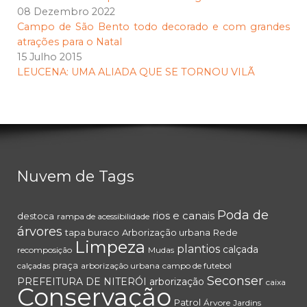
08 Dezembro 2022
Campo de São Bento todo decorado e com grandes
atrações para o Natal
15 Julho 2015
LEUCENA: UMA ALIADA QUE SE TORNOU VILÃ
Nuvem de Tags
Poda de
rios e canais
destoca
rampa de acessibilidade
árvores
tapa buraco
Arborização urbana
Rede
Limpeza
plantios
calçada
recomposição
Mudas
praça
calçadas
arborização urbana
campo de futebol
Seconser
PREFEITURA DE NITERÓI
arborização
caixa
Conservação
Patrol
Árvore
Jardins