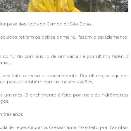
) a limpeza dos lagos do Campo de Sâo Beno.
s equipes retiram os peixes primeiro, fazem o esvaziamento
os do fundo com auxílio de um vac all e por ultimo fazen o
anas..
e será feito o mesmo procedimento. Por último, as equipes
aior do parque também com as mesmas ações.
a de um mês .O enchimento é feito por meio de hidrômetros
agos.
m três anos
juda de redes de pesca. O esvaziamento é feito por bombas