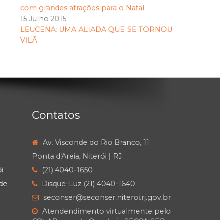
com grandes atrações para o Natal
15 Julho 2015
LEUCENA: UMA ALIADA QUE SE TORNOU
VILÃ
Contatos
Av. Visconde do Rio Branco, 11
Ponta d'Areia, Niterói | RJ
i
(21) 4040-1650
de
Disque-Luz (21) 4040-1640
seconser@seconser.niteroi.rj.gov.br
Atendendimento virtualmente pelo