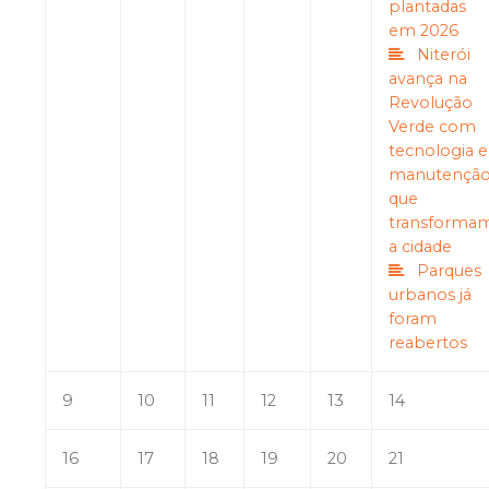
plantadas
em 2026
Niterói
avança na
Revolução
Verde com
tecnologia e
manutençã
que
transforma
a cidade
Parques
urbanos já
foram
reabertos
9
10
11
12
13
14
16
17
18
19
20
21