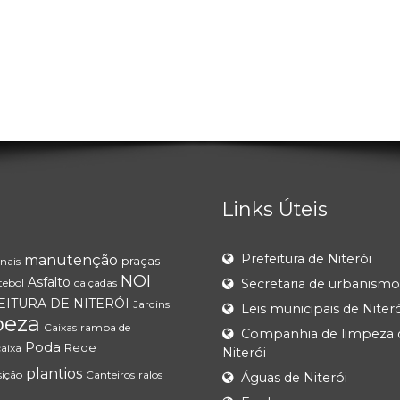
Links Úteis
Prefeitura de Niterói
manutenção
praças
nais
NOI
Asfalto
tebol
calçadas
Secretaria de urbanismo
EITURA DE NITERÓI
Jardins
Leis municipais de Niteró
peza
Caixas
rampa de
Companhia de limpeza 
Poda
Rede
caixa
Niterói
plantios
ição
Canteiros
ralos
Águas de Niterói