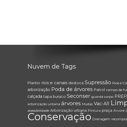
Nuvem de Tags
Supressão
rios e canais
Plantio
destoca
Rios e Ca
Poda de árvores
arborização
Patrol
campo de fu
Seconser
calçada
PREF
tapa buraco
guarda corpo
Lim
árvores
Vac-All
arborização urbana
Mudas
Arborização urbana
praça
acessibilidade
Pintura
Árvore
Conservação
Drenagem
recompos