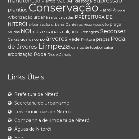
Supressão
manutenção
Vac-All
Plantio
destoca
Conservação
plantios
Patrol
Árvore
PREFEITURA DE
Arborização urbana
ralos
calçadas
NITERÓI
praça
arborização urbana
Canteiros
recomposição
NOI
Seconser
rios e canais
calçada
Mudas
Drenagem
árvores
Poda
Rede
praças
Caixas
guarda corpo
Pintura
Limpeza
de árvores
campo de futebol
caixa
Poda
arborização
Rios e Canais
Links Úteis
Prefeitura de Niterói
Secretaria de urbanismo
Leis municipais de Niterói
Companhia de limpeza de Niterói
Águas de Niterói
Enel