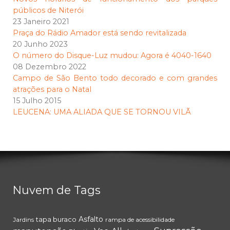
públicos de Niterói
23 Janeiro 2021
Praça do Rádio Amador está sendo revitalizada
20 Junho 2023
O número do Disque-Luz mudou: Agora é 4040-1640
08 Dezembro 2022
Campo de São Bento todo decorado e com grandes
atrações para o Natal
15 Julho 2015
LEUCENA: UMA ALIADA QUE SE TORNOU VILÃ
Nuvem de Tags
Asfalto
tapa buraco
Jardins
rampa de acessibilidade