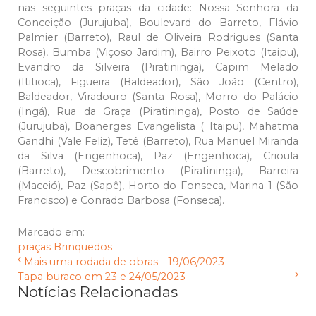
nas seguintes praças da cidade: Nossa Senhora da
Conceição (Jurujuba), Boulevard do Barreto, Flávio
Palmier (Barreto), Raul de Oliveira Rodrigues (Santa
Rosa), Bumba (Viçoso Jardim), Bairro Peixoto (Itaipu),
Evandro da Silveira (Piratininga), Capim Melado
(Ititioca), Figueira (Baldeador), São João (Centro),
Baldeador, Viradouro (Santa Rosa), Morro do Palácio
(Ingá), Rua da Graça (Piratininga), Posto de Saúde
(Jurujuba), Boanerges Evangelista ( Itaipu), Mahatma
Gandhi (Vale Feliz), Tetê (Barreto), Rua Manuel Miranda
da Silva (Engenhoca), Paz (Engenhoca), Crioula
(Barreto), Descobrimento (Piratininga), Barreira
(Maceió), Paz (Sapê), Horto do Fonseca, Marina 1 (São
Francisco) e Conrado Barbosa (Fonseca).
Marcado em:
praças
Brinquedos
Mais uma rodada de obras - 19/06/2023
Tapa buraco em 23 e 24/05/2023
Notícias Relacionadas