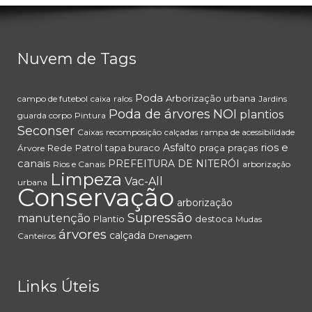
Nuvem de Tags
Poda
Arborização urbana
campo de futebol
caixa
ralos
Jardins
Poda de árvores
NOI
plantios
guarda corpo
Pintura
Seconser
Caixas
recomposição
calçadas
rampa de acessibilidade
rios e
Asfalto
Rede
Patrol
tapa buraco
praça
praças
Árvore
canais
PREFEITURA DE NITERÓI
Rios e Canais
arborização
Limpeza
Vac-All
urbana
Conservação
arborização
Supressão
manutenção
Plantio
destoca
Mudas
árvores
calçada
Canteiros
Drenagem
Links Úteis