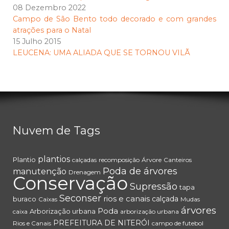
08 Dezembro 2022
Campo de São Bento todo decorado e com grandes
atrações para o Natal
15 Julho 2015
LEUCENA: UMA ALIADA QUE SE TORNOU VILÃ
Nuvem de Tags
plantios
Plantio
calçadas
recomposição
Árvore
Canteiros
Poda de árvores
manutenção
Drenagem
Conservação
Supressão
tapa
Seconser
rios e canais
calçada
buraco
Caixas
Mudas
árvores
Poda
Arborização urbana
caixa
arborização urbana
PREFEITURA DE NITERÓI
Rios e Canais
campo de futebol