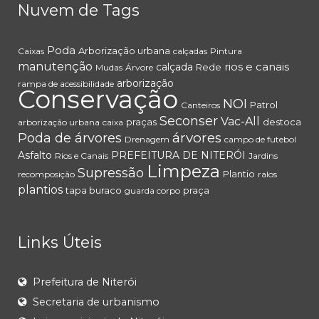
Nuvem de Tags
Poda
Arborização urbana
Caixas
calçadas
Pintura
manutenção
rios e canais
calçada
Rede
Mudas
Árvore
arborização
rampa de acessibilidade
Conservação
NOI
Patrol
Canteiros
Seconser
Vac-All
praças
destoca
arborização urbana
caixa
árvores
Poda de árvores
Drenagem
campo de futebol
Asfalto
PREFEITURA DE NITERÓI
Rios e Canais
Jardins
Limpeza
Supressão
Plantio
recomposição
ralos
plantios
tapa buraco
praça
guarda corpo
Links Úteis
Prefeitura de Niterói
Secretaria de urbanismo