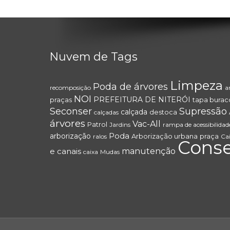
Nuvem de Tags
Limpeza
Poda de árvores
recomposição
a
NOI
PREFEITURA DE NITERÓI
praças
tapa burac
Seconser
Supressão
calçada
destoca
calçadas
árvores
Vac-All
Patrol
Jardins
rampa de acessibilidad
Poda
arborização
Arborização urbana
praça
ralos
Ca
Cons
e canais
manutenção
caixa
Mudas