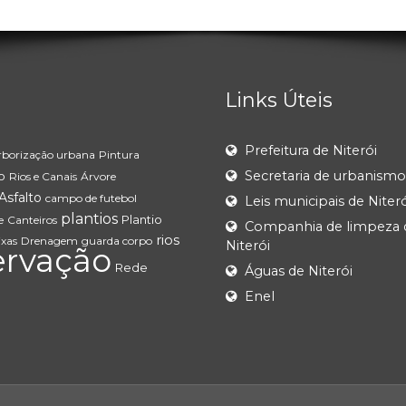
Links Úteis
Prefeitura de Niterói
rborização urbana
Pintura
Secretaria de urbanismo
o
Rios e Canais
Árvore
Asfalto
campo de futebol
Leis municipais de Niteró
plantios
Plantio
e
Canteiros
Companhia de limpeza 
rios
ixas
Drenagem
guarda corpo
Niterói
ervação
Rede
Águas de Niterói
Enel