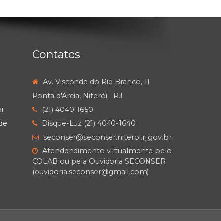
Contatos
Av. Visconde do Rio Branco, 11
Ponta d'Areia, Niterói | RJ
i
(21) 4040-1650
de
Disque-Luz (21) 4040-1640
seconser@seconser.niteroi.rj.gov.br
Atendendimento virtualmente pelo
COLAB ou pela Ouvidoria SECONSER
(ouvidoria.seconser@gmail.com)