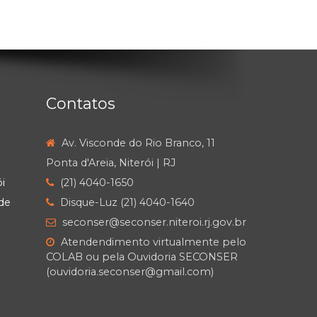
Contatos
Av. Visconde do Rio Branco, 11
Ponta d'Areia, Niterói | RJ
i
(21) 4040-1650
de
Disque-Luz (21) 4040-1640
seconser@seconser.niteroi.rj.gov.br
Atendendimento virtualmente pelo
COLAB ou pela Ouvidoria SECONSER
(ouvidoria.seconser@gmail.com)