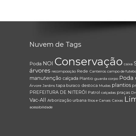
Nuvem de Tags
Conservação
NOI
Poda
caixa
árvores
Rede
recomposição
Canteiros
campo de futebo
Poda 
manutenção
calçada
Plantio
guarda corpo
plantios
tapa buraco
destoca
p
Árvore
Jardins
Mudas
PREFEITURA DE NITERÓI
Patrol
praças
calçadas
Dr
Li
Vac-All
Arborização urbana
Rios e Canais
Caixas
acessibilidade