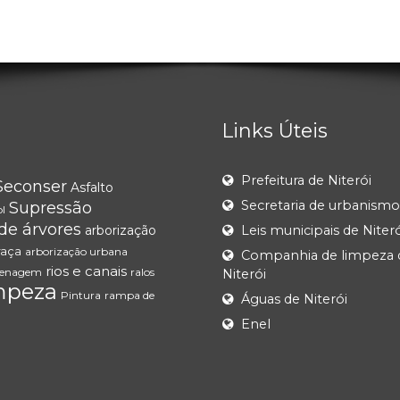
Links Úteis
Prefeitura de Niterói
Seconser
Asfalto
Secretaria de urbanismo
Supressão
l
de árvores
arborização
Leis municipais de Niteró
raça
arborização urbana
Companhia de limpeza 
rios e canais
enagem
ralos
Niterói
mpeza
Pintura
rampa de
Águas de Niterói
Enel