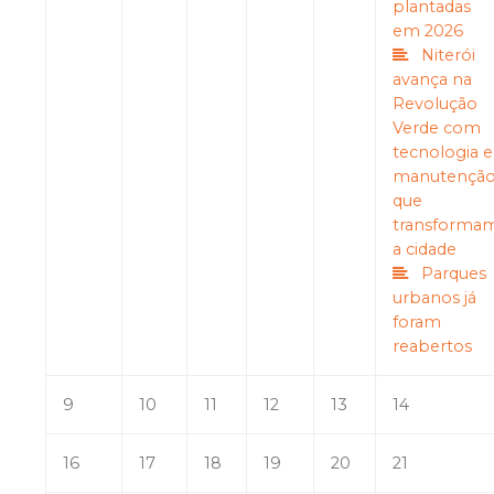
plantadas
em 2026
Niterói
avança na
Revolução
Verde com
tecnologia e
manutençã
que
transforma
a cidade
Parques
urbanos já
foram
reabertos
9
10
11
12
13
14
16
17
18
19
20
21