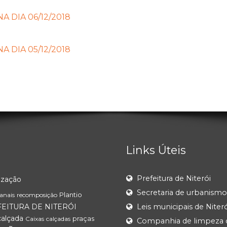
 DIA 06/12/2018
 DIA 05/12/2018
Links Úteis
Prefeitura de Niterói
ização
Secretaria de urbanismo
Plantio
Canais
recomposição
EITURA DE NITERÓI
Leis municipais de Niteró
calçada
praças
Caixas
calçadas
Companhia de limpeza 