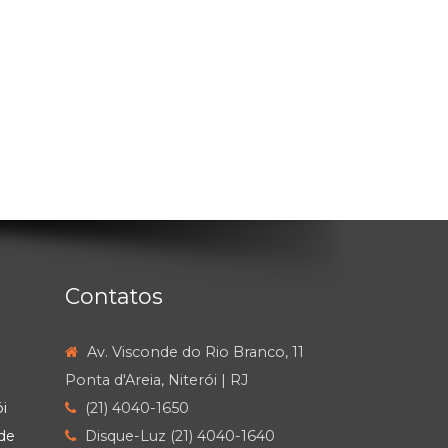
Contatos
Av. Visconde do Rio Branco, 11
Ponta d'Areia, Niterói | RJ
i
(21) 4040-1650
de
Disque-Luz (21) 4040-1640