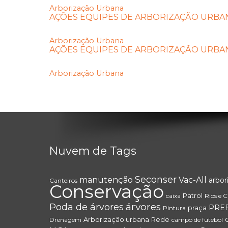
Arborização Urbana
AÇÕES EQUIPES DE ARBORIZAÇÃO URBANA
Arborização Urbana
AÇÕES EQUIPES DE ARBORIZAÇÃO URBANA
Arborização Urbana
Nuvem de Tags
Seconser
manutenção
Vac-All
arbor
Canteiros
Conservação
Patrol
caixa
Rios e 
árvores
Poda de árvores
PREF
praça
Pintura
Arborização urbana
Rede
Drenagem
campo de futebol