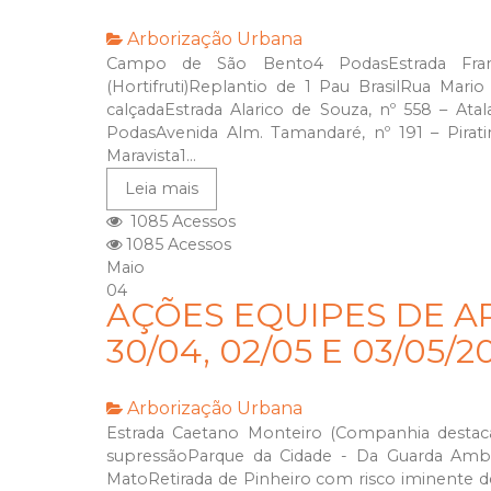
Arborização Urbana
Campo de São Bento4 PodasEstrada Fran
(Hortifruti)Replantio de 1 Pau BrasilRua Mar
calçadaEstrada Alarico de Souza, nº 558 – At
PodasAvenida Alm. Tamandaré, nº 191 – Pirat
Maravista1...
Leia mais
1085 Acessos
1085 Acessos
Maio
04
AÇÕES EQUIPES DE A
30/04, 02/05 E 03/05/2
Arborização Urbana
Estrada Caetano Monteiro (Companhia destac
supressãoParque da Cidade - Da Guarda Amb
MatoRetirada de Pinheiro com risco iminente d