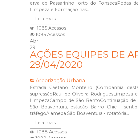
erva de PassarinhoHorto do FonsecaPodas 
Limpeza e Formação nas...
Leia mais
1085 Acessos
1085 Acessos
Abr
29
AÇÕES EQUIPES DE A
29/04/2020
Arborização Urbana
Estrada Caetano Monteiro (Companhia dest
supressãoRaul de Oliveira RodriguesLimpeza 
LimpezaCampo de São BentoContinuação de P
São Boaventura, estação Bairro Chic - sent
tráfegoAlameda São Boaventura - rotatória...
Leia mais
1088 Acessos