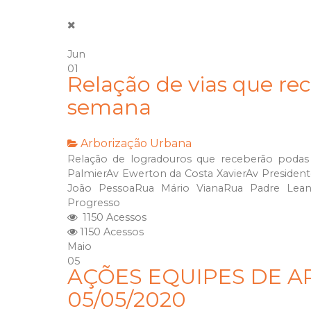
Jun
01
Relação de vias que re
semana
Arborização Urbana
Relação de logradouros que receberão podas
PalmierAv Ewerton da Costa XavierAv Presiden
João PessoaRua Mário VianaRua Padre Lean
Progresso
1150 Acessos
1150 Acessos
Maio
05
AÇÕES EQUIPES DE A
05/05/2020