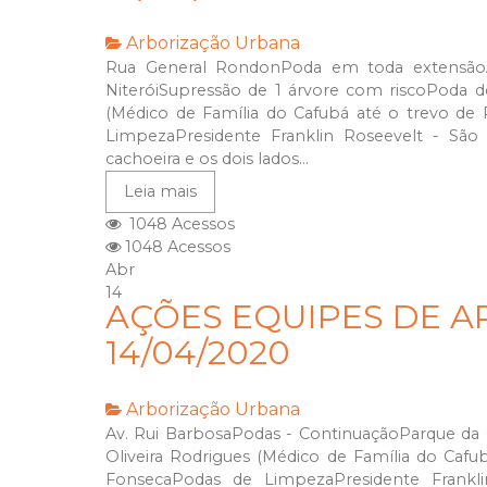
Arborização Urbana
Rua General RondonPoda em toda extensãoAl
NiteróiSupressão de 1 árvore com riscoPoda d
(Médico de Família do Cafubá até o trevo de
LimpezaPresidente Franklin Roseevelt - São
cachoeira e os dois lados...
Leia mais
1048 Acessos
1048 Acessos
Abr
14
AÇÕES EQUIPES DE A
14/04/2020
Arborização Urbana
Av. Rui BarbosaPodas - ContinuaçãoParque da
Oliveira Rodrigues (Médico de Família do Cafu
FonsecaPodas de LimpezaPresidente Frankl