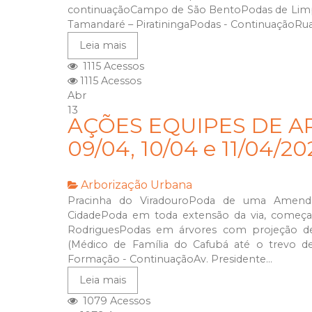
continuaçãoCampo de São BentoPodas de Limpe
Tamandaré – PiratiningaPodas - ContinuaçãoRua
Leia mais
1115 Acessos
1115 Acessos
Abr
13
AÇÕES EQUIPES DE A
09/04, 10/04 e 11/04/2
Arborização Urbana
Pracinha do ViradouroPoda de uma Amendo
CidadePoda em toda extensão da via, começan
RodriguesPodas em árvores com projeção de 
(Médico de Família do Cafubá até o trevo d
Formação - ContinuaçãoAv. Presidente...
Leia mais
1079 Acessos