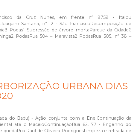
cisco da Cruz Nunes, em frente nº 8758 - Itaipu
io Joaquim Santana, nº 12 - São FranciscoRecomposição de
alaia8 Podas1 Supressão de árvore mortaParque da Cidade6
ininga2 PodasRua 504 – Maravista2 PodasRua 505, nº 38 –
RBORIZAÇÃO URBANA DIAS
020
ada do Badu) - Ação conjunta com a EnelContinuação da
iental até o MaceióContinuaçãoRua 62, 77 - Engenho do
e quedaRua Raul de Oliveira RodriguesLimpeza e retirada de