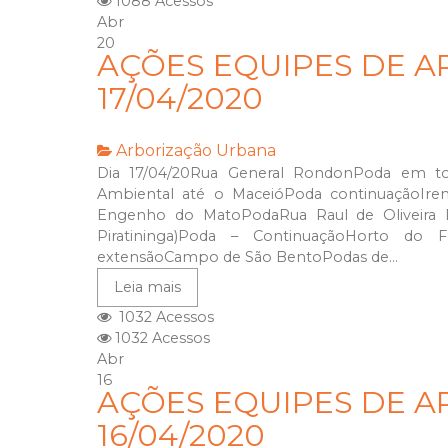
1088 Acessos
Abr
20
AÇÕES EQUIPES DE A
17/04/2020
Arborização Urbana
Dia 17/04/20Rua General RondonPoda em to
Ambiental até o MaceióPoda continuaçãoIren
Engenho do MatoPodaRua Raul de Oliveira R
Piratininga)Poda – ContinuaçãoHorto do
extensãoCampo de São BentoPodas de...
Leia mais
1032 Acessos
1032 Acessos
Abr
16
AÇÕES EQUIPES DE A
16/04/2020