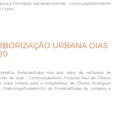
za e Formação nas áreas internas - ContinuaçãoAlmirante
 Lopes...
RBORIZAÇÃO URBANA DIAS
020
eiraRui BarbosaPodas nos dois lados da viaParque da
do da sede - ContinuaçãoNovo Hospital Raul de Oliveira
copa voltada para o hospitalRaul de Oliveira Rodrigues
e Piratininga)PodasHorto do FonsecaPodas de Limpeza e