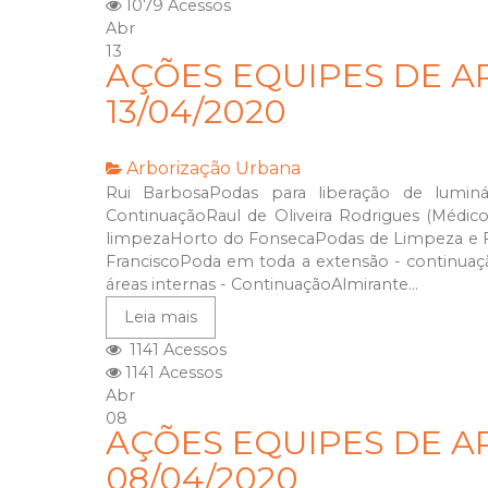
1079 Acessos
Abr
13
AÇÕES EQUIPES DE A
13/04/2020
Arborização Urbana
Rui BarbosaPodas para liberação de lumin
ContinuaçãoRaul de Oliveira Rodrigues (Médico
limpezaHorto do FonsecaPodas de Limpeza e F
FranciscoPoda em toda a extensão - continu
áreas internas - ContinuaçãoAlmirante...
Leia mais
1141 Acessos
1141 Acessos
Abr
08
AÇÕES EQUIPES DE A
08/04/2020