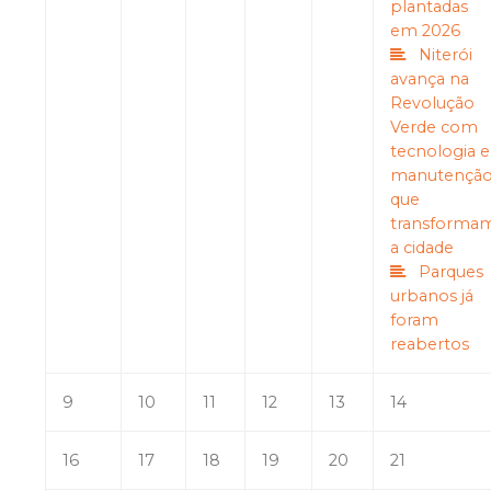
plantadas
em 2026
Niterói
avança na
Revolução
Verde com
tecnologia e
manutençã
que
transforma
a cidade
Parques
urbanos já
foram
reabertos
9
10
11
12
13
14
16
17
18
19
20
21