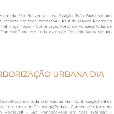
ameda São Boaventura, na Estação João Brasil sentido
e limpeza em toda extensãoAv. Raul de Oliveira Rodrigues
 Piratininga)Podas - ContinuaçãoHorto do FonsecaPodas de
 FranciscoPoda em toda extensão (os dois lados sentido
RBORIZAÇÃO URBANA DIA
 CidadePoda em toda extensão da Via - ContinuaçãoRaul de
bá até o trevo de Piratininga)Podas – ContinuaçãoHorto do
in Roosevelt - São FranciscoPoda em toda extensão -