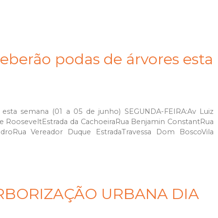
ceberão podas de árvores esta
 esta semana (01 a 05 de junho) SEGUNDA-FEIRA:Av Luiz
te RooseveltEstrada da CachoeiraRua Benjamin ConstantRua
droRua Vereador Duque EstradaTravessa Dom BoscoVila
RBORIZAÇÃO URBANA DIA