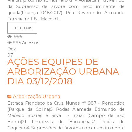
Freitas próximo ao número 61 - Fonseca (HGVF)Início
da Supressão de árvore com risco iminente de
queda(Licença 048/2017) Rua Reverendo Armando
Ferreira nº 118 - Maceio1...
Leia mais
995
995 Acessos
Dez
07
AÇÕES EQUIPES DE
ARBORIZAÇÃO URBANA
DIA 03/12/2018
Arborização Urbana
Estrada Francisco da Cruz Nunes nº 987 - Pendotiba
(Parque da Colina)5 Podas Alameda Edmundo de
Macedo Soares e Silva - Icaraí (Campo de São
Bento)21 Limpezas de Bananeiras2 Podas de
Coqueiro4 Supressões de árvores com risco iminente