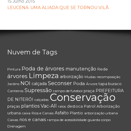
15 Julho 2015
LEUCENA: UMA ALIADA QUE SE TORNOU VILÃ
Nuvem de Tags
Poda de árvores
manutenção
Rede
Pintura
Limpeza
árvores
arborização
Mudas
recomposição
NOI
Seconser
Poda
calçada
tapa buraco
Jardins
Árvore
Supressão
PREFEITURA
praça
Canteiros
campo de futebol
Conservação
DE NITERÓI
calçadas
plantios
Vac-All
praças
destoca
Patrol
Arborização
ralos
Asfalto
urbana
Plantio
caixa
Rios e Canais
arborização urbana
rios e canais
Caixas
rampa de acessibilidade
guarda corpo
Drenagem