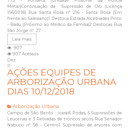
773 - Fonseca (Unidade Prisional da Polícia
Militar)Continuação da Supressão de Oiti (Licença
156/2018) Rua Santa Rosa nº 216 - Santa Rosa (Em
frente ao Salesiano)1 Destoca Estrada Alcebíades Pinto
- Badu (Próximo ao Médico da Família)2 Destocas Rua
São Jorge nº 27 -...
Leia mais
907
907 Acessos
Dez
11
AÇÕES EQUIPES DE
ARBORIZAÇÃO URBANA
DIAS 10/12/2018
Arborização Urbana
Campo de São Bento - Icaraí6 Podas, 5 Supressões de
Leucenas e 3 Retiradas de troncos secos Rua Senador
Nabuco nº 58 - Centro1 Supressão de árvores com