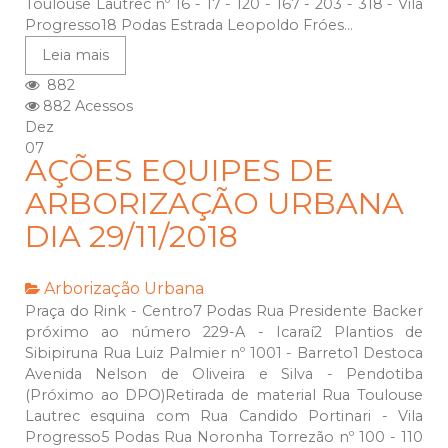
Toulouse Lautrec nº 16 - 17 - 120 - 167 - 203 - 318 - Vila
Progresso18 Podas Estrada Leopoldo Fróes...
Leia mais
882
882 Acessos
Dez
07
AÇÕES EQUIPES DE
ARBORIZAÇÃO URBANA
DIA 29/11/2018
Arborização Urbana
Praça do Rink - Centro7 Podas Rua Presidente Backer
próximo ao número 229-A - Icaraí2 Plantios de
Sibipiruna Rua Luiz Palmier nº 1001 - Barreto1 Destoca
Avenida Nelson de Oliveira e Silva - Pendotiba
(Próximo ao DPO)Retirada de material Rua Toulouse
Lautrec esquina com Rua Candido Portinari - Vila
Progresso5 Podas Rua Noronha Torrezão nº 100 - 110