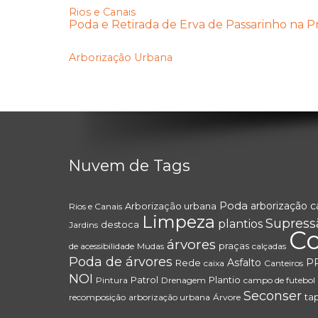
Rios e Canais
Poda e Retirada de Erva de Passarinho na Pra
Arborização Urbana
Nuvem de Tags
Poda
arborização
c
Arborização urbana
Rios e Canais
Limpeza
Supress
plantios
destoca
Jardins
Co
árvores
praças
de acessibilidade
Mudas
calçadas
Poda de árvores
Asfalto
P
Rede
caixa
Canteiros
NOI
Patrol
Plantio
Pintura
Drenagem
campo de futebol
Seconser
ta
recomposição
arborização urbana
Árvore