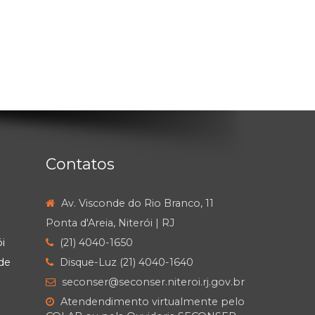
Contatos
Av. Visconde do Rio Branco, 11
Ponta d'Areia, Niterói | RJ
i
(21) 4040-1650
de
Disque-Luz (21) 4040-1640
seconser@seconser.niteroi.rj.gov.br
Atendendimento virtualmente pelo