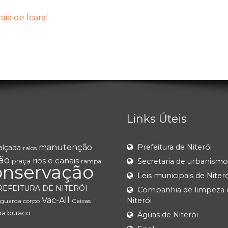
ia de Icaraí
Links Úteis
manutenção
Prefeitura de Niterói
alçada
ralos
ão
rios e canais
praça
Secretaria de urbanismo
rampa
nservação
Leis municipais de Niteró
REFEITURA DE NITERÓI
Companhia de limpeza 
Vac-All
Niterói
guarda corpo
Caixas
pa buraco
Águas de Niterói