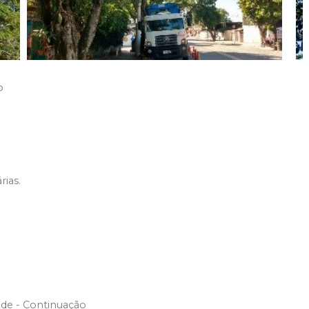
o
rias.
de - Continuação