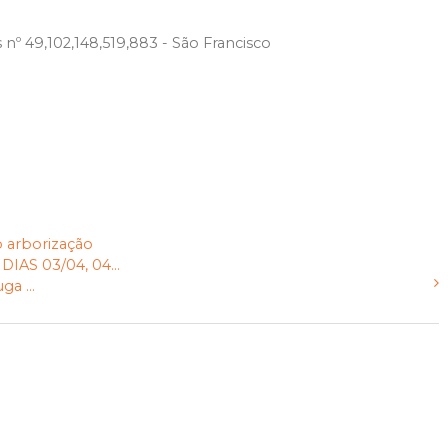
 nº 49,102,148,519,883 - São Francisco
o
arborização
S 03/04, 04...
a ...