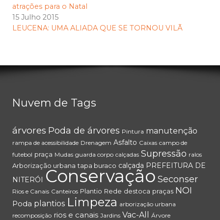
atrações para o Natal
15 Julho 2015
LEUCENA: UMA ALIADA QUE SE TORNOU VILÃ
Nuvem de Tags
árvores
Poda de árvores
manutenção
Pintura
Asfalto
rampa de acessibilidade
Drenagem
Caixas
campo de
Supressão
praça
futebol
Mudas
guarda corpo
calçadas
ralos
calçada
PREFEITURA DE
Arborização urbana
tapa buraco
Conservação
Seconser
NITERÓI
NOI
Plantio
Rede
destoca
praças
Rios e Canais
Canteiros
Limpeza
Poda
plantios
arborização urbana
rios e canais
Vac-All
recomposição
Jardins
Árvore