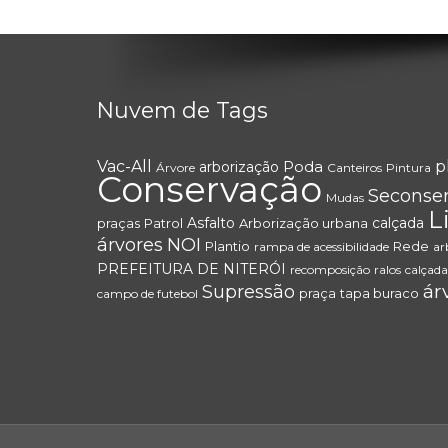
Nuvem de Tags
Vac-All
Poda
p
arborização
Árvore
Canteiros
Pintura
Conservação
Seconse
Mudas
L
Asfalto
calçada
praças
Patrol
Arborização urbana
árvores
NOI
Plantio
Rede
rampa de acessibilidade
ar
PREFEITURA DE NITERÓI
recomposição
ralos
calçada
ár
Supressão
praça
tapa buraco
campo de futebol