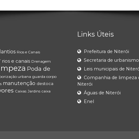
Links Úteis
lantios
Prefeitura de Niterói
Rios e Canais
r
Secretaria de urbanismo
rios e canais
Drenagem
impeza
Poda de
Leis municipais de Niteró
borização urbana
guarda corpo
Companhia de limpeza 
manutenção
destoca
s
Niterói
vores
Caixas
Jardins
caixa
Águas de Niterói
Enel