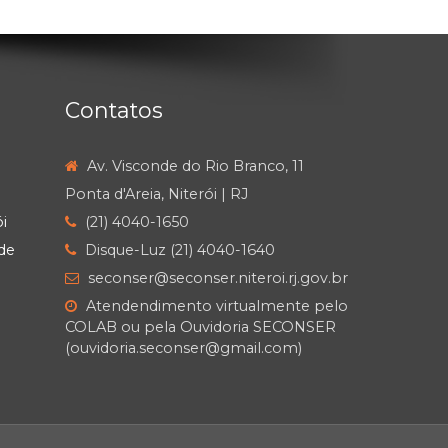
Contatos
Av. Visconde do Rio Branco, 11
Ponta d'Areia, Niterói | RJ
i
(21) 4040-1650
de
Disque-Luz (21) 4040-1640
seconser@seconser.niteroi.rj.gov.br
Atendendimento virtualmente pelo
COLAB ou pela Ouvidoria SECONSER
(ouvidoria.seconser@gmail.com)