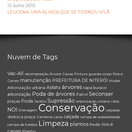
15 Julho 2015
LEUCENA: UMA ALIADA QUE SE TORNOU VILÃ
Nuvem de Tags
Vac-All
recomposição
Árvore
Caixas
Pintura
guarda corpo
Rios e
manutenção
PREFEITURA DE NITERÓI
Canais
Mudas
árvores
Asfalto
Arborização urbana
tapa buraco
Poda de árvores
Seconser
arborização
Patrol
Supressão
Poda
praças
Jardins
arborização urbana
ralos
Conservação
NOI
Drenagem
calçadas
calçada
destoca
praça
Canteiros
caixa
rampa de acessibilidade
Limpeza
plantios
rios e
Rede
campo de futebol
canais
Plantio