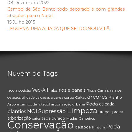
08 Dezembro 2022
Campo de São Bento todo decorado e com grandes
atrações para o Natal
15 Julho 2015
LEUCENA: UMA ALIADA QUE SE TORNOU VILÃ
Nuvem de Tags
Vac-All
rios e canais
recomposição
ralos
Rios e Canais
rampa
árvores
Plantio
de acessibilidade
calçadas
guarda corpo
Caixas
Poda
calçada
Árvore
campo de futebol
arborização urbana
Limpeza
NOI
Supressão
plantios
praças
praça
arborização
tapa buraco
caixa
Mudas
Canteiros
Conservação
Poda
destoca
Pintura