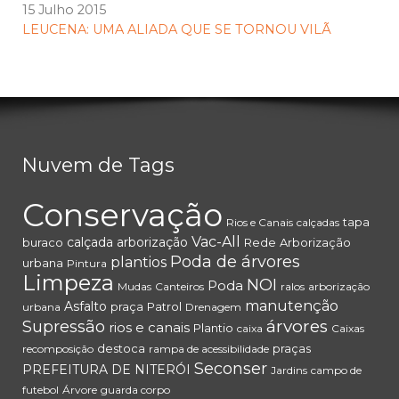
15 Julho 2015
LEUCENA: UMA ALIADA QUE SE TORNOU VILÃ
Nuvem de Tags
Conservação
tapa
Rios e Canais
calçadas
Vac-All
calçada
arborização
buraco
Rede
Arborização
Poda de árvores
plantios
urbana
Pintura
Limpeza
NOI
Poda
Mudas
Canteiros
ralos
arborização
manutenção
Asfalto
praça
Patrol
urbana
Drenagem
árvores
Supressão
rios e canais
Plantio
caixa
Caixas
destoca
praças
recomposição
rampa de acessibilidade
Seconser
PREFEITURA DE NITERÓI
Jardins
campo de
futebol
Árvore
guarda corpo