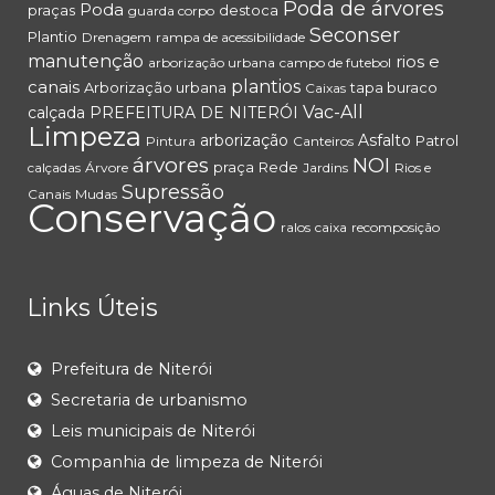
Poda de árvores
Poda
praças
destoca
guarda corpo
Seconser
Plantio
Drenagem
rampa de acessibilidade
manutenção
rios e
arborização urbana
campo de futebol
canais
plantios
Arborização urbana
tapa buraco
Caixas
Vac-All
calçada
PREFEITURA DE NITERÓI
Limpeza
arborização
Asfalto
Patrol
Pintura
Canteiros
árvores
NOI
praça
Rede
calçadas
Árvore
Jardins
Rios e
Supressão
Canais
Mudas
Conservação
ralos
caixa
recomposição
Links Úteis
Prefeitura de Niterói
Secretaria de urbanismo
Leis municipais de Niterói
Companhia de limpeza de Niterói
Águas de Niterói