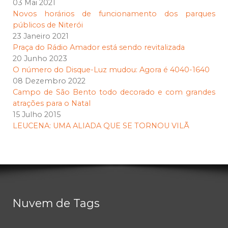
03 Mai 2021
Novos horários de funcionamento dos parques
públicos de Niterói
23 Janeiro 2021
Praça do Rádio Amador está sendo revitalizada
20 Junho 2023
O número do Disque-Luz mudou: Agora é 4040-1640
08 Dezembro 2022
Campo de São Bento todo decorado e com grandes
atrações para o Natal
15 Julho 2015
LEUCENA: UMA ALIADA QUE SE TORNOU VILÃ
Nuvem de Tags