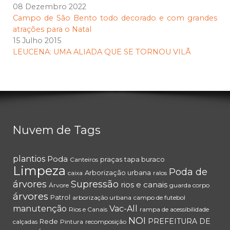
08 Dezembro 2022
Campo de São Bento todo decorado e com grandes
atrações para o Natal
15 Julho 2015
LEUCENA: UMA ALIADA QUE SE TORNOU VILÃ
Nuvem de Tags
plantios
Poda
praças
tapa buraco
Canteiros
Limpeza
Poda de
Arborização urbana
caixa
ralos
árvores
Supressão
rios e canais
Árvore
guarda corpo
árvores
Patrol
arborização urbana
campo de futebol
manutenção
Vac-All
Rios e Canais
rampa de acessibilidade
NOI
PREFEITURA DE
Rede
calçadas
Pintura
recomposição