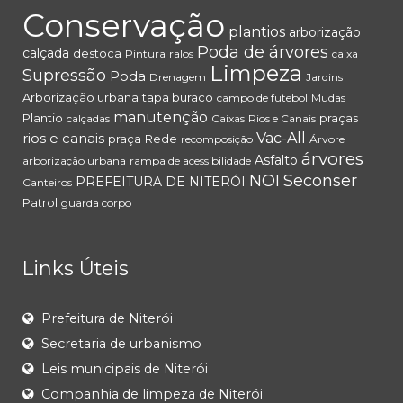
Conservação
plantios
arborização
Poda de árvores
calçada
destoca
Pintura
ralos
caixa
Limpeza
Supressão
Poda
Drenagem
Jardins
Arborização urbana
tapa buraco
campo de futebol
Mudas
manutenção
Plantio
praças
calçadas
Caixas
Rios e Canais
rios e canais
Vac-All
praça
Rede
recomposição
Árvore
árvores
Asfalto
arborização urbana
rampa de acessibilidade
NOI
Seconser
PREFEITURA DE NITERÓI
Canteiros
Patrol
guarda corpo
Links Úteis
Prefeitura de Niterói
Secretaria de urbanismo
Leis municipais de Niterói
Companhia de limpeza de Niterói