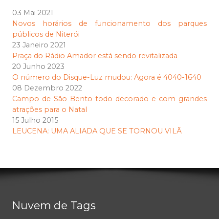
03 Mai 2021
Novos horários de funcionamento dos parques
públicos de Niterói
23 Janeiro 2021
Praça do Rádio Amador está sendo revitalizada
20 Junho 2023
O número do Disque-Luz mudou: Agora é 4040-1640
08 Dezembro 2022
Campo de São Bento todo decorado e com grandes
atrações para o Natal
15 Julho 2015
LEUCENA: UMA ALIADA QUE SE TORNOU VILÃ
Nuvem de Tags