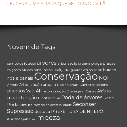
LEUCENA: UMA ALIADA QUE SE TORNOU VILÃ
Nuvem de Tags
árvores
praça
praças
campo de futebol
arborização urbana
calçada
Patrol
tapa buraco
calçadas
Mudas
ralos
guarda corpo
Conservação
NOI
rios e canais
Arborização urbana
Árvore
Rios e Canais
Canteiros
Jardins
plantios
Vac-All
Asfalto
recomposição
Drenagem
Caixas
Poda de árvores
manutenção
Plantio
Rede
caixa
Seconser
Poda
Pintura
rampa de acessibilidade
Supressão
PREFEITURA DE NITERÓI
destoca
Limpeza
arborização