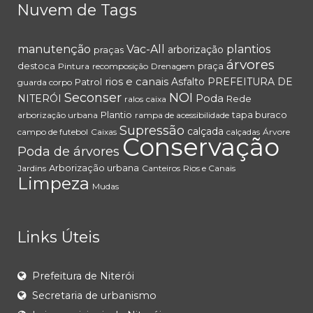
Nuvem de Tags
manutenção
Vac-All
plantios
arborização
praças
árvores
destoca
praça
Pintura
recomposição
Drenagem
rios e canais
Asfalto
PREFEITURA DE
Patrol
guarda corpo
Seconser
NOI
Poda
NITERÓI
Rede
ralos
caixa
Plantio
tapa buraco
arborização urbana
rampa de acessibilidade
Supressão
calçada
campo de futebol
Caixas
calçadas
Árvore
Conservação
Poda de árvores
Arborização urbana
Jardins
Canteiros
Rios e Canais
Limpeza
Mudas
Links Úteis
Prefeitura de Niterói
Secretaria de urbanismo