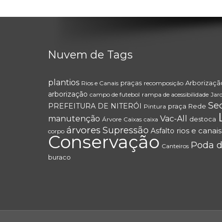
Nuvem de Tags
plantios
praças
Arborizaçã
Rios e Canais
recomposição
arborização
campo de futebol
rampa de acessibilidade
Jar
Se
PREFEITURA DE NITERÓI
praça
Rede
Pintura
manutenção
Vac-All
destoca
Árvore
Caixas
caixa
árvores
Supressão
rios e canais
Asfalto
corpo
Conservação
Poda d
Canteiros
buraco