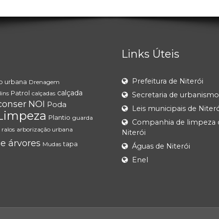
Links Úteis
Prefeitura de Niterói
o urbana
Drenagem
calçada
Patrol
dins
calçadas
Secretaria de urbanismo
conser
NOI
Poda
Leis municipais de Niteró
Limpeza
Plantio
guarda
Companhia de limpeza 
ralos
arborização urbana
Niterói
e árvores
tapa
Mudas
Águas de Niterói
Enel