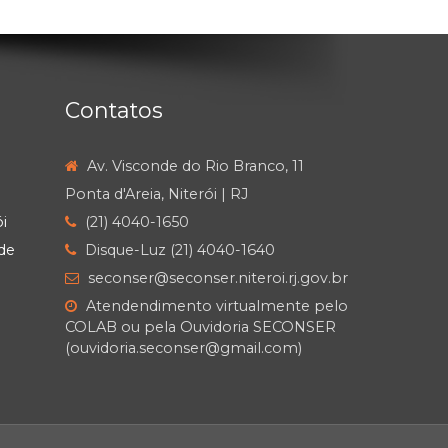
Contatos
Av. Visconde do Rio Branco, 11
Ponta d'Areia, Niterói | RJ
i
(21) 4040-1650
de
Disque-Luz (21) 4040-1640
seconser@seconser.niteroi.rj.gov.br
Atendendimento virtualmente pelo
COLAB ou pela Ouvidoria SECONSER
(ouvidoria.seconser@gmail.com)