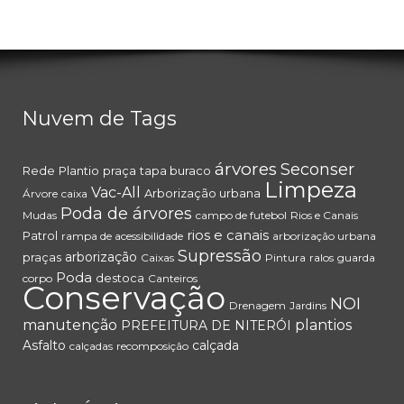
Nuvem de Tags
árvores
Seconser
Rede
Plantio
praça
tapa buraco
Limpeza
Vac-All
Arborização urbana
Árvore
caixa
Poda de árvores
Mudas
campo de futebol
Rios e Canais
rios e canais
Patrol
rampa de acessibilidade
arborização urbana
Supressão
arborização
praças
Caixas
Pintura
ralos
guarda
Poda
destoca
corpo
Canteiros
Conservação
NOI
Drenagem
Jardins
manutenção
plantios
PREFEITURA DE NITERÓI
Asfalto
calçada
calçadas
recomposição