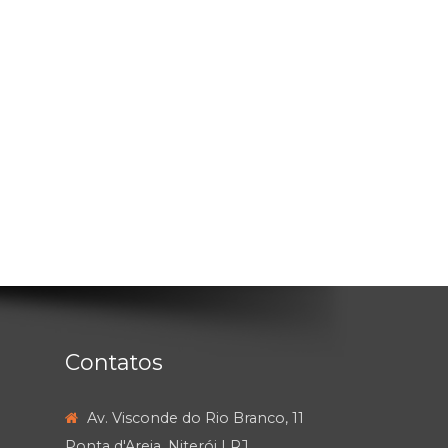
Contatos
Av. Visconde do Rio Branco, 11
Ponta d'Areia, Niterói | RJ