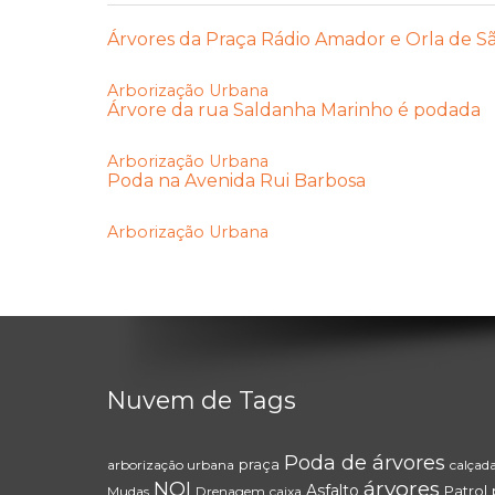
Árvores da Praça Rádio Amador e Orla de S
Arborização Urbana
Árvore da rua Saldanha Marinho é podada
Arborização Urbana
Poda na Avenida Rui Barbosa
Arborização Urbana
Nuvem de Tags
Poda de árvores
praça
arborização urbana
calçad
árvores
NOI
Asfalto
Patrol
Mudas
Drenagem
caixa