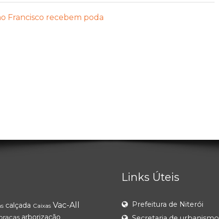
ão Francisco recebem poda
Links Úteis
Prefeitura de Niterói
Vac-All
calçada
as
Caixas
arborização
praças
Secretaria de urbanismo