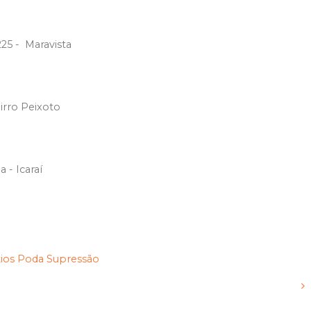
225 - Maravista
irro Peixoto
 - Icaraí
ios
Poda
Supressão