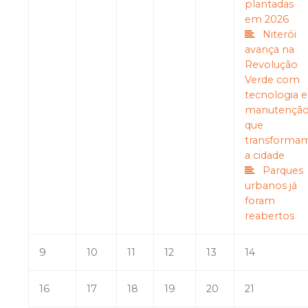
plantadas
em 2026
Niterói
avança na
Revolução
Verde com
tecnologia e
manutençã
que
transforma
a cidade
Parques
urbanos já
foram
reabertos
9
10
11
12
13
14
16
17
18
19
20
21